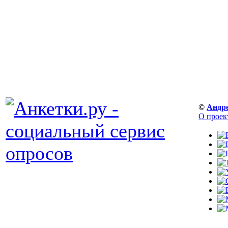
©
Андр
О проек