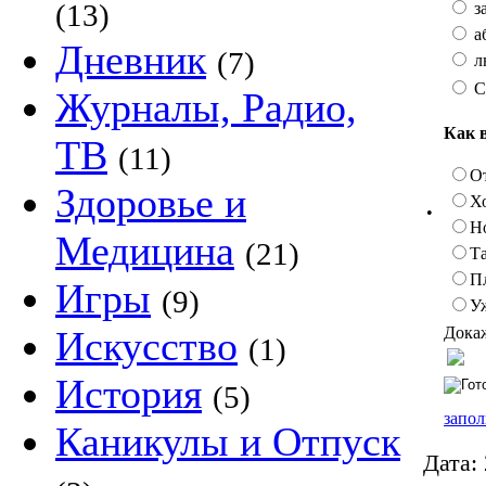
(13)
з
а
Дневник
(7)
л
С
Журналы, Радио,
Как 
ТВ
(11)
О
Здоровье и
Х
•
Н
Медицина
(21)
Та
П
Игры
(9)
У
Докаж
Искусство
(1)
История
(5)
запол
Каникулы и Отпуск
Дата: