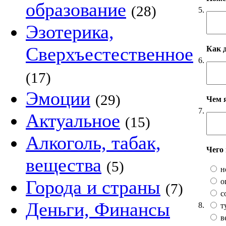
образование
(28)
5.
Эзотерика,
Сверхъестественное
Как 
6.
(17)
Эмоции
(29)
Чем 
7.
Актуальное
(15)
Алкоголь, табак,
Чего
вещества
(5)
н
Города и страны
о
(7)
с
Деньги, Финансы
8.
т
в