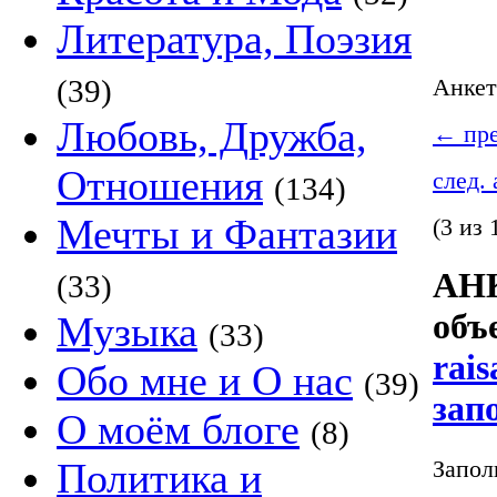
Литература, Поэзия
(39)
Анке
Любовь, Дружба,
←
пре
Отношения
след.
(134)
Мечты и Фантазии
(3 из 
АНК
(33)
объ
Музыка
(33)
rais
Обо мне и О нас
(39)
зап
О моём блоге
(8)
Запол
Политика и