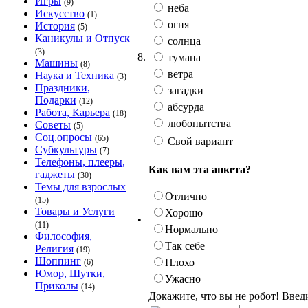
Игры
(9)
неба
Искусство
(1)
огня
История
(5)
Каникулы и Отпуск
солнца
(3)
8.
тумана
Машины
(8)
ветра
Наука и Техника
(3)
Праздники,
загадки
Подарки
(12)
абсурда
Работа, Карьера
(18)
любопытства
Советы
(5)
Соц.опросы
(65)
Свой вариант
Субкультуры
(7)
Телефоны, плееры,
Как вам эта анкета?
гаджеты
(30)
Темы для взрослых
Отлично
(15)
Товары и Услуги
Хорошо
•
(11)
Нормально
Философия,
Так себе
Религия
(19)
Шоппинг
Плохо
(6)
Юмор, Шутки,
Ужасно
Приколы
(14)
Докажите, что вы не робот! Введ