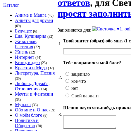
ответов
, для Свет
Каталог
просят заполнить
Аниме и Манга
(40)
Анкеты для друзей
(69)
Заполняется для:
Будущее
(6)
Еда, Кулинария
(32)
Твой эпитет (образ) обо мне. /1 
Животные,
1.
Растения
(22)
Жизнь
(32)
Интернет
(44)
Кино, видео
Тебе понравился мой блог?
(23)
Красота и Мода
(32)
Литература, Поэзия
зацепило
2.
(39)
кое-что
Любовь, Дружба,
нет
Отношения
(134)
Мечты и Фантазии
Свой вариант
(33)
Музыка
(33)
Шепни наухо что-нибудь приколь
Обо мне и О нас
(39)
3.
О моём блоге
(8)
Политика и
Общество
(70)
Прошлое и