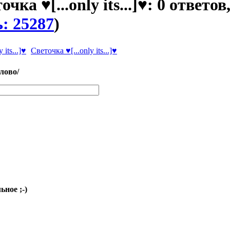
очка ♥[...only its...]♥: 0 ответов
: 25287
)
Светочка ♥[...only its...]♥
слово/
ное ;-)