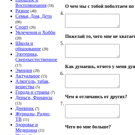
Воспоминания
О чем мы с тобой поболтаем по
(18)
Разное
(40)
4.
Семья, Дом, Дети
(66)
Спорт
(26)
Увлечения и Хобби
Пожелай то, чего мне не хватает
(20)
5.
Школа и
образование
(28)
Эзотерика,
Сверхъестественное
(17)
Как думаешь, отчего у меня ду
Эмоции
(29)
6.
Актуальное
(15)
Алкоголь, табак,
вещества
(5)
Города и страны
(7)
Чем я отличаюсь от других?
Деньги, Финансы
7.
(13)
Дневник
(7)
Журналы, Радио,
ТВ
(11)
Здоровье и
Чего во мне больше?
Медицина
(21)