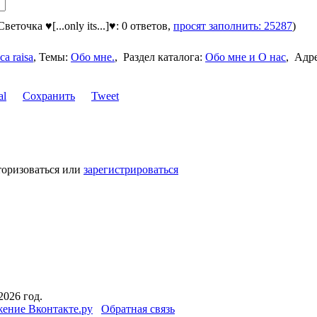
Светочка ♥[...only its...]♥: 0 ответов,
просят заполнить: 25287
)
са raisa
,
Темы:
Обо мне.
,
Раздел каталога:
Обо мне и О нас
,
Адр
Сохранить
Tweet
торизоваться или
зарегистрироваться
2026 год.
ение Вконтакте.ру
Обратная связь