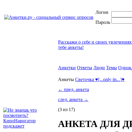
Логин
Пароль
Расскажи о себе и своих увлечениях
тебе анкеты!
Анкетки
Ответы
Люди
Темы
Однок
Анкеты
Светочка ♥[...only its...]♥
←
пред. анкета
след. анкета
→
(3 из 17)
АНКЕТА ДЛЯ ДРУ