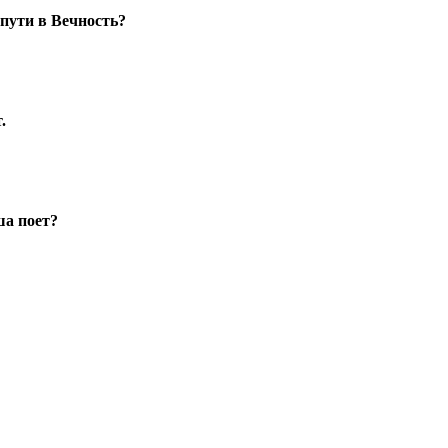
 пути в Вечность?
.
ша поет?