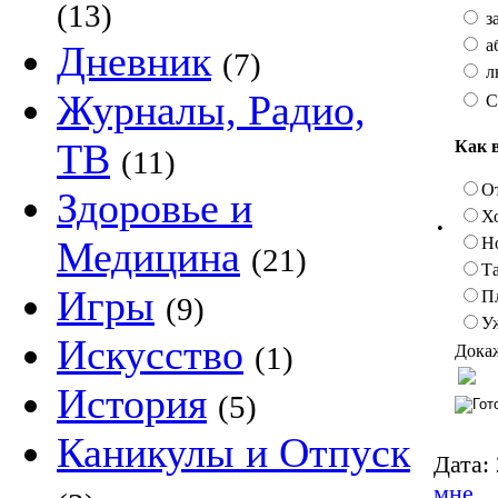
(13)
з
а
Дневник
(7)
л
Журналы, Радио,
С
ТВ
Как 
(11)
О
Здоровье и
Х
•
Н
Медицина
(21)
Та
Игры
П
(9)
У
Искусство
(1)
Докаж
История
(5)
Каникулы и Отпуск
Дата:
мне.