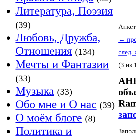
Литература, Поэзия
(39)
Анке
Любовь, Дружба,
←
пре
Отношения
(134)
след.
Мечты и Фантазии
(3 из 
(33)
АНК
Музыка
объ
(33)
Обо мне и О нас
Ram
(39)
зап
О моём блоге
(8)
Политика и
Запол