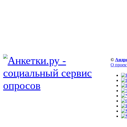
©
Андр
О проек