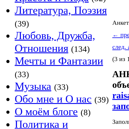
Литература, Поэзия
(39)
Анке
Любовь, Дружба,
←
пре
Отношения
след.
(134)
Мечты и Фантазии
(3 из 
АНК
(33)
объ
Музыка
(33)
rais
Обо мне и О нас
(39)
зап
О моём блоге
(8)
Запол
Политика и