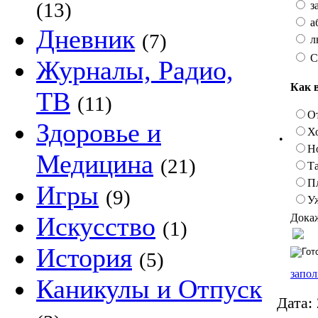
(13)
з
а
Дневник
(7)
л
С
Журналы, Радио,
Как 
ТВ
(11)
О
Здоровье и
Х
•
Н
Медицина
(21)
Та
П
Игры
(9)
У
Докаж
Искусство
(1)
История
(5)
запол
Каникулы и Отпуск
Дата: