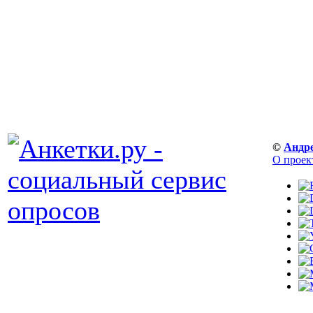
©
Андр
О проек