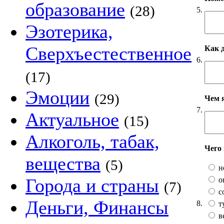
образование
(28)
5.
Эзотерика,
Сверхъестественное
Как 
6.
(17)
Эмоции
(29)
Чем 
7.
Актуальное
(15)
Алкоголь, табак,
Чего
вещества
(5)
н
Города и страны
о
(7)
с
Деньги, Финансы
8.
т
в