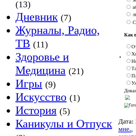
(13)
а
Дневник
л
(7)
С
Журналы, Радио,
Как 
ТВ
(11)
О
Здоровье и
Х
•
Н
Медицина
Та
(21)
П
Игры
(9)
У
Докаж
Искусство
(1)
История
(5)
Каникулы и Отпуск
Дата:
мне.