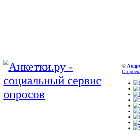
©
Андр
О проек