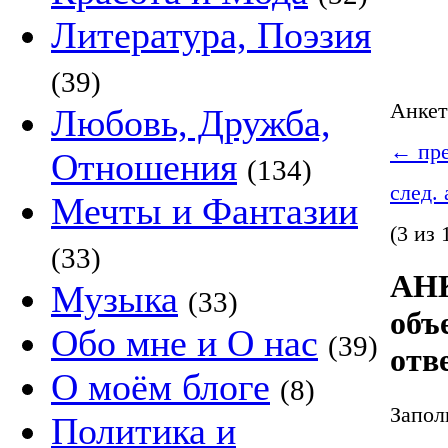
Литература, Поэзия
(39)
Анке
Любовь, Дружба,
←
пре
Отношения
(134)
след.
Мечты и Фантазии
(3 из 
(33)
АНК
Музыка
(33)
объ
Обо мне и О нас
(39)
отв
О моём блоге
(8)
Запол
Политика и