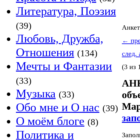
Литература, Поэзия
(39)
Анке
Любовь, Дружба,
←
пре
Отношения
(134)
след.
Мечты и Фантазии
(3 из 
(33)
АНК
Музыка
объ
(33)
Обо мне и О нас
Мар
(39)
зап
О моём блоге
(8)
Политика и
Запол