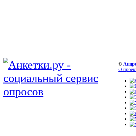
©
Андр
О проек