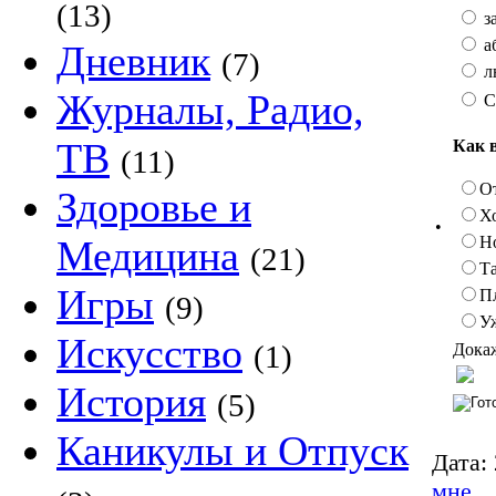
(13)
з
а
Дневник
(7)
л
Журналы, Радио,
С
ТВ
Как 
(11)
О
Здоровье и
Х
•
Н
Медицина
(21)
Та
Игры
П
(9)
У
Искусство
(1)
Докаж
История
(5)
Каникулы и Отпуск
Дата:
мне.