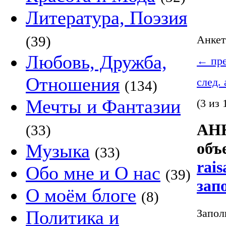
Литература, Поэзия
(39)
Анке
Любовь, Дружба,
←
пре
Отношения
след.
(134)
Мечты и Фантазии
(3 из 
АНК
(33)
объ
Музыка
(33)
rais
Обо мне и О нас
(39)
зап
О моём блоге
(8)
Запол
Политика и