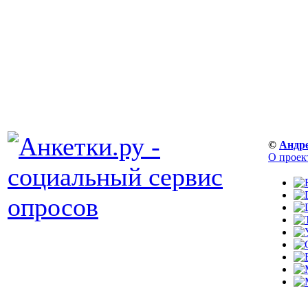
©
Андр
О проек