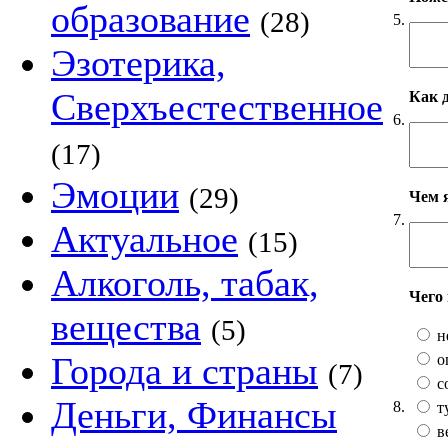
образование
(28)
5.
Эзотерика,
Сверхъестественное
Как 
6.
(17)
Эмоции
(29)
Чем 
7.
Актуальное
(15)
Алкоголь, табак,
Чего
вещества
(5)
н
Города и страны
о
(7)
с
Деньги, Финансы
8.
т
в