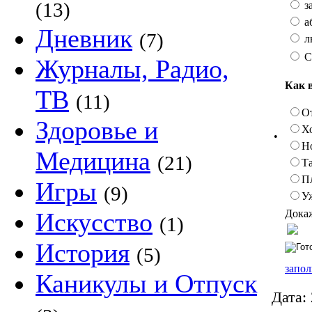
(13)
з
а
Дневник
(7)
л
С
Журналы, Радио,
Как 
ТВ
(11)
О
Здоровье и
Х
•
Н
Медицина
(21)
Та
П
Игры
(9)
У
Докаж
Искусство
(1)
История
(5)
запол
Каникулы и Отпуск
Дата: