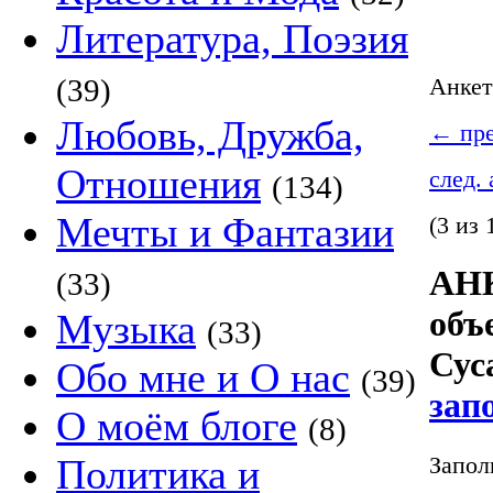
Литература, Поэзия
(39)
Анке
Любовь, Дружба,
←
пре
Отношения
след.
(134)
Мечты и Фантазии
(3 из 
АНК
(33)
объ
Музыка
(33)
Сус
Обо мне и О нас
(39)
зап
О моём блоге
(8)
Запол
Политика и