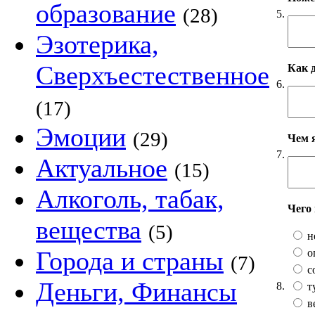
образование
(28)
5.
Эзотерика,
Сверхъестественное
Как 
6.
(17)
Эмоции
(29)
Чем 
7.
Актуальное
(15)
Алкоголь, табак,
Чего
вещества
(5)
н
Города и страны
о
(7)
с
Деньги, Финансы
8.
т
в