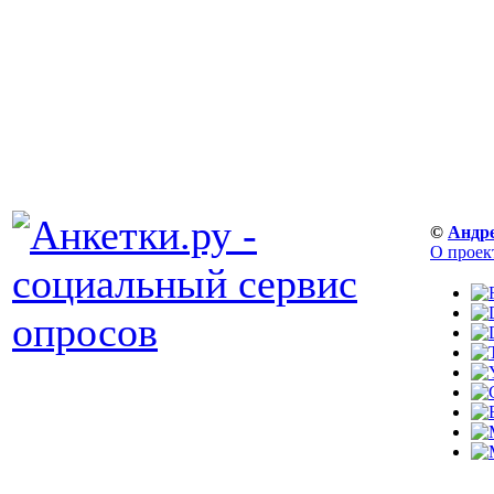
©
Андр
О проек