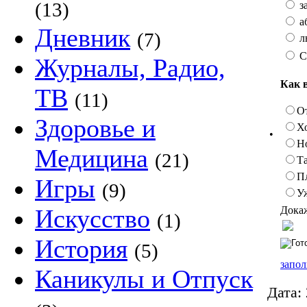
(13)
з
а
Дневник
(7)
л
С
Журналы, Радио,
Как 
ТВ
(11)
О
Здоровье и
Х
•
Н
Медицина
(21)
Та
П
Игры
(9)
У
Докаж
Искусство
(1)
История
(5)
запол
Каникулы и Отпуск
Дата: