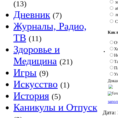
(13)
з
а
Дневник
(7)
л
С
Журналы, Радио,
Как 
ТВ
(11)
О
Здоровье и
Х
•
Н
Медицина
(21)
Та
П
Игры
(9)
У
Докаж
Искусство
(1)
История
(5)
запол
Каникулы и Отпуск
Дата: