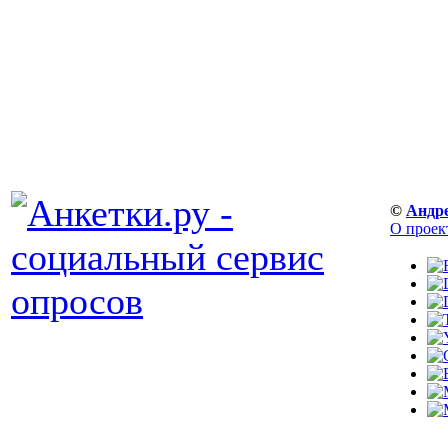
©
Андр
О проек