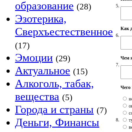
образование
(28)
5.
Эзотерика,
Сверхъестественное
Как 
6.
(17)
Эмоции
(29)
Чем 
7.
Актуальное
(15)
Алкоголь, табак,
Чего
вещества
(5)
н
Города и страны
о
(7)
с
Деньги, Финансы
8.
т
в