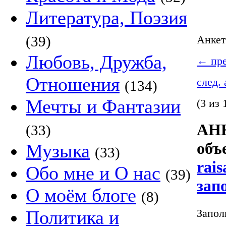
Литература, Поэзия
(39)
Анке
Любовь, Дружба,
←
пре
Отношения
след.
(134)
Мечты и Фантазии
(3 из 
АНК
(33)
объ
Музыка
(33)
rais
Обо мне и О нас
(39)
зап
О моём блоге
(8)
Запол
Политика и