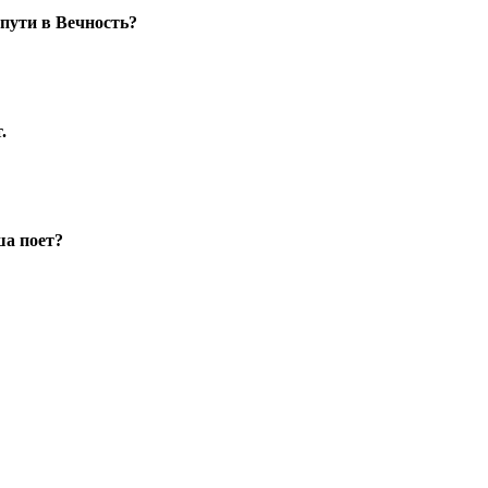
 пути в Вечность?
.
ша поет?