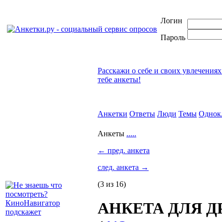
Логин
Пароль
Расскажи о себе и своих увлечениях
тебе анкеты!
Анкетки
Ответы
Люди
Темы
Однок
Анкеты
.....
←
пред. анкета
след. анкета
→
(3 из 16)
АНКЕТА ДЛЯ ДРУ