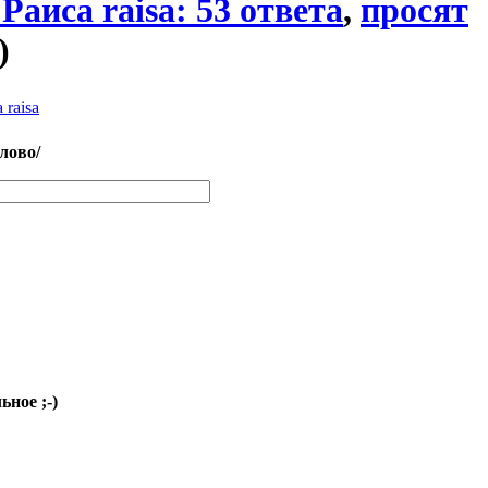
 Раиса raisa: 53 ответа
,
просят
)
 raisa
слово/
ное ;-)