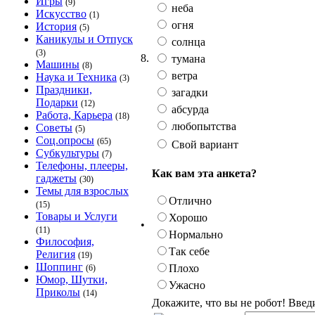
Игры
(9)
неба
Искусство
(1)
огня
История
(5)
Каникулы и Отпуск
солнца
(3)
8.
тумана
Машины
(8)
ветра
Наука и Техника
(3)
Праздники,
загадки
Подарки
(12)
абсурда
Работа, Карьера
(18)
любопытства
Советы
(5)
Соц.опросы
(65)
Свой вариант
Субкультуры
(7)
Телефоны, плееры,
Как вам эта анкета?
гаджеты
(30)
Темы для взрослых
Отлично
(15)
Товары и Услуги
Хорошо
•
(11)
Нормально
Философия,
Так себе
Религия
(19)
Шоппинг
Плохо
(6)
Юмор, Шутки,
Ужасно
Приколы
(14)
Докажите, что вы не робот! Введ