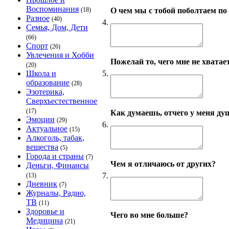
Воспоминания
О чем мы с тобой поболтаем по
(18)
Разное
(40)
4.
Семья, Дом, Дети
(66)
Спорт
(26)
Увлечения и Хобби
Пожелай то, чего мне не хватает
(20)
5.
Школа и
образование
(28)
Эзотерика,
Сверхъестественное
(17)
Как думаешь, отчего у меня ду
Эмоции
(29)
6.
Актуальное
(15)
Алкоголь, табак,
вещества
(5)
Города и страны
(7)
Чем я отличаюсь от других?
Деньги, Финансы
7.
(13)
Дневник
(7)
Журналы, Радио,
ТВ
(11)
Здоровье и
Чего во мне больше?
Медицина
(21)