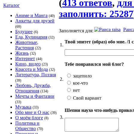
(
413 ответов
,
для
Каталог
заполнить: 25287
Аниме и Манга
(40)
Анкеты для друзей
(69)
Раиса
Заполняется для:
Будущее
(6)
Еда, Кулинария
(32)
Твой эпитет (образ) обо мне. /1 
Животные,
1.
Растения
(22)
Жизнь
(32)
Интернет
(44)
Кино, видео
Тебе понравился мой блог?
(23)
Красота и Мода
(32)
Литература, Поэзия
зацепило
2.
(39)
кое-что
Любовь, Дружба,
нет
Отношения
(134)
Мечты и Фантазии
Свой вариант
(33)
Музыка
(33)
Шепни наухо что-нибудь приколь
Обо мне и О нас
(39)
3.
О моём блоге
(8)
Политика и
Общество
(70)
Прошлое и