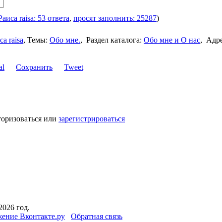
Раиса raisa: 53 ответа
,
просят заполнить: 25287
)
са raisa
,
Темы:
Обо мне.
,
Раздел каталога:
Обо мне и О нас
,
Адр
Сохранить
Tweet
торизоваться или
зарегистрироваться
2026 год.
ение Вконтакте.ру
Обратная связь