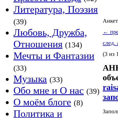
Литература, Поэзия
(39)
Анке
Любовь, Дружба,
←
пре
Отношения
след.
(134)
Мечты и Фантазии
(3 из 
АНК
(33)
объ
Музыка
(33)
rais
Обо мне и О нас
(39)
зап
О моём блоге
(8)
Запол
Политика и