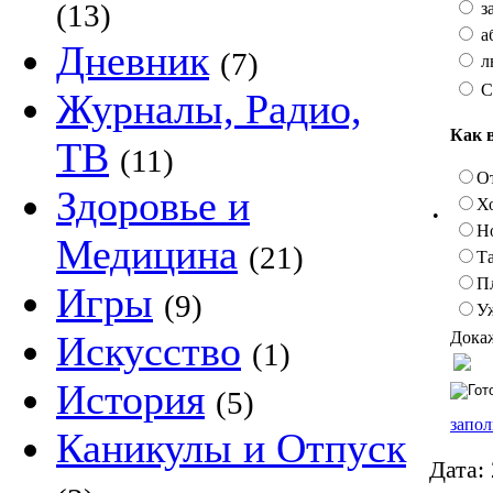
(13)
з
а
Дневник
(7)
л
С
Журналы, Радио,
Как 
ТВ
(11)
О
Здоровье и
Х
•
Н
Медицина
(21)
Та
П
Игры
(9)
У
Докаж
Искусство
(1)
История
(5)
запол
Каникулы и Отпуск
Дата: