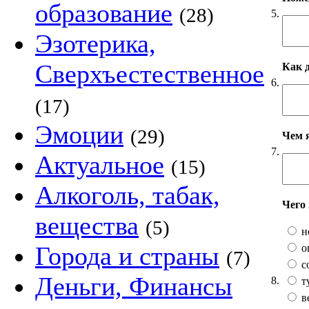
образование
(28)
5.
Эзотерика,
Сверхъестественное
Как 
6.
(17)
Эмоции
(29)
Чем 
7.
Актуальное
(15)
Алкоголь, табак,
Чего
вещества
(5)
н
Города и страны
о
(7)
с
Деньги, Финансы
8.
т
в