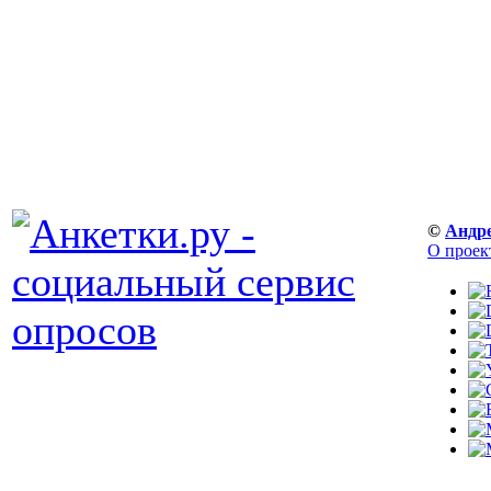
©
Андр
О проек