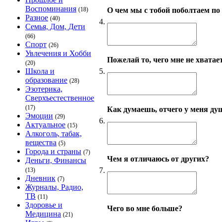
Воспоминания
О чем мы с тобой поболтаем по
(18)
Разное
(40)
4.
Семья, Дом, Дети
(66)
Спорт
(26)
Увлечения и Хобби
Пожелай то, чего мне не хватает
(20)
5.
Школа и
образование
(28)
Эзотерика,
Сверхъестественное
(17)
Как думаешь, отчего у меня ду
Эмоции
(29)
6.
Актуальное
(15)
Алкоголь, табак,
вещества
(5)
Города и страны
(7)
Чем я отличаюсь от других?
Деньги, Финансы
7.
(13)
Дневник
(7)
Журналы, Радио,
ТВ
(11)
Здоровье и
Чего во мне больше?
Медицина
(21)