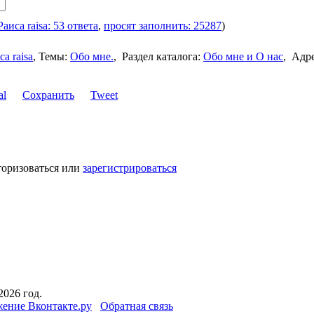
Раиса raisa: 53 ответа
,
просят заполнить: 25287
)
са raisa
,
Темы:
Обо мне.
,
Раздел каталога:
Обо мне и О нас
,
Адр
Сохранить
Tweet
торизоваться или
зарегистрироваться
2026 год.
ение Вконтакте.ру
Обратная связь