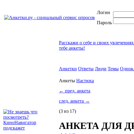
Логин
Пароль
Расскажи о себе и своих увлечениях
тебе анкеты!
Анкетки
Ответы
Люди
Темы
Однок
Анкеты
Настюха
←
пред. анкета
след. анкета
→
(3 из 17)
АНКЕТА ДЛЯ ДРУ