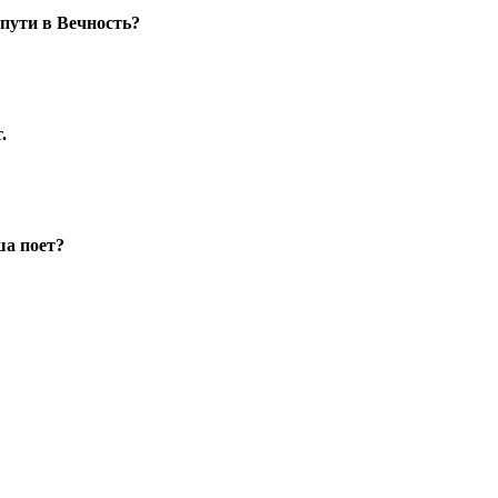
 пути в Вечность?
.
ша поет?