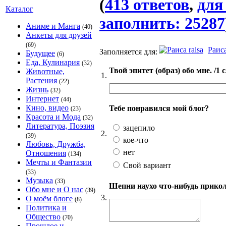
(
413 ответов
,
для
Каталог
заполнить: 25287
Аниме и Манга
(40)
Анкеты для друзей
(69)
Раиса
Заполняется для:
Будущее
(6)
Еда, Кулинария
(32)
Твой эпитет (образ) обо мне. /1 
Животные,
1.
Растения
(22)
Жизнь
(32)
Интернет
(44)
Кино, видео
Тебе понравился мой блог?
(23)
Красота и Мода
(32)
Литература, Поэзия
зацепило
2.
(39)
кое-что
Любовь, Дружба,
нет
Отношения
(134)
Мечты и Фантазии
Свой вариант
(33)
Музыка
(33)
Шепни наухо что-нибудь приколь
Обо мне и О нас
(39)
3.
О моём блоге
(8)
Политика и
Общество
(70)
Прошлое и