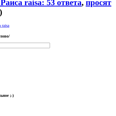
 Раиса raisa: 53 ответа
,
просят
)
 raisa
слово/
ное ;-)