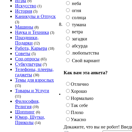
Игры
(9)
неба
Искусство
(1)
огня
История
(5)
Каникулы и Отпуск
солнца
(3)
8.
тумана
Машины
(8)
ветра
Наука и Техника
(3)
Праздники,
загадки
Подарки
(12)
абсурда
Работа, Карьера
(18)
любопытства
Советы
(5)
Соц.опросы
(65)
Свой вариант
Субкультуры
(7)
Телефоны, плееры,
Как вам эта анкета?
гаджеты
(30)
Темы для взрослых
Отлично
(15)
Товары и Услуги
Хорошо
•
(11)
Нормально
Философия,
Так себе
Религия
(19)
Шоппинг
Плохо
(6)
Юмор, Шутки,
Ужасно
Приколы
(14)
Докажите, что вы не робот! Введ