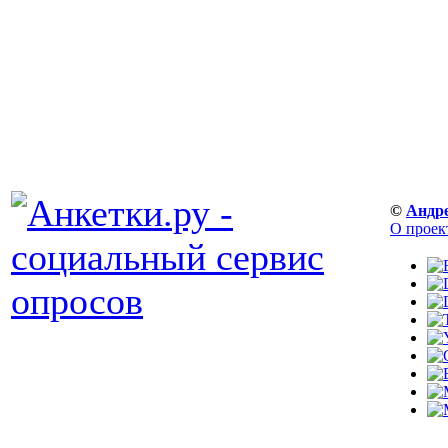
©
Андр
О проек