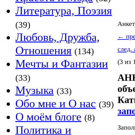
Литература, Поэзия
(39)
Анке
Любовь, Дружба,
←
пре
Отношения
след.
(134)
Мечты и Фантазии
(3 из 
АНК
(33)
объ
Музыка
(33)
Кат
Обо мне и О нас
(39)
зап
О моём блоге
(8)
Запол
Политика и