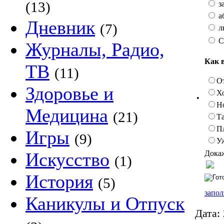
(13)
з
а
Дневник
(7)
л
С
Журналы, Радио,
Как 
ТВ
(11)
О
Здоровье и
Х
•
Н
Медицина
(21)
Та
П
Игры
(9)
У
Докаж
Искусство
(1)
История
(5)
запол
Каникулы и Отпуск
Дата: