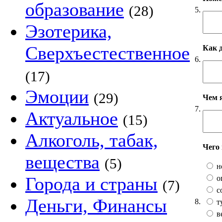
образование
(28)
5.
Эзотерика,
Сверхъестественное
Как 
6.
(17)
Эмоции
(29)
Чем 
7.
Актуальное
(15)
Алкоголь, табак,
Чего
вещества
(5)
н
Города и страны
о
(7)
с
Деньги, Финансы
8.
т
в