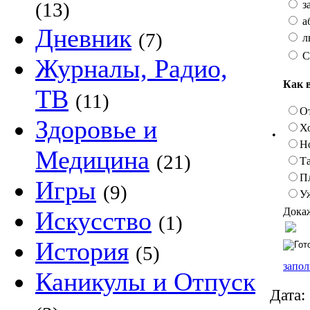
з
(13)
а
Дневник
(7)
л
С
Журналы, Радио,
Как 
ТВ
(11)
О
Здоровье и
Х
•
Н
Медицина
(21)
Та
П
Игры
(9)
У
Докаж
Искусство
(1)
История
(5)
запол
Каникулы и Отпуск
Дата: