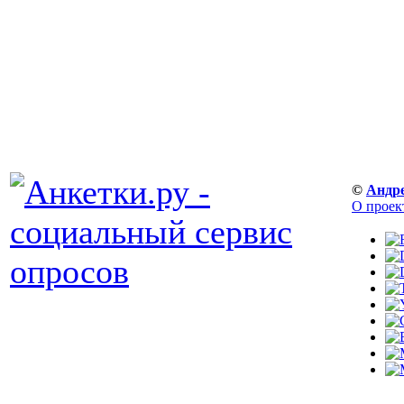
©
Андр
О проек