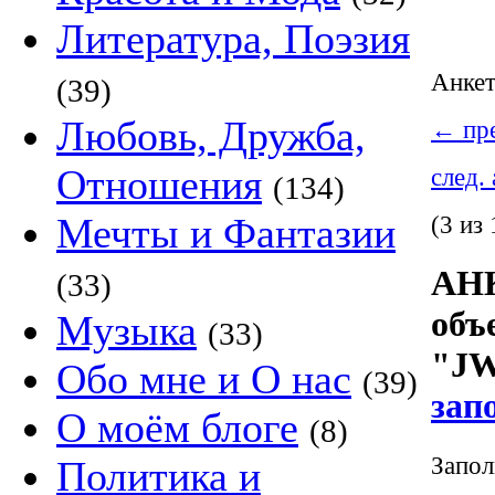
Литература, Поэзия
Анке
(39)
Любовь, Дружба,
←
пре
Отношения
след.
(134)
Мечты и Фантазии
(3 из 
АНК
(33)
объ
Музыка
(33)
"JW
Обо мне и О нас
(39)
зап
О моём блоге
(8)
Запол
Политика и