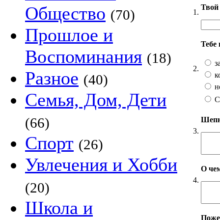
Твой 
Общество
(70)
1.
Прошлое и
Тебе
Воспоминания
(18)
з
2.
Разное
к
(40)
н
Семья, Дом, Дети
С
(66)
Шепни
3.
Спорт
(26)
Увлечения и Хобби
О чем
4.
(20)
Школа и
Пожел