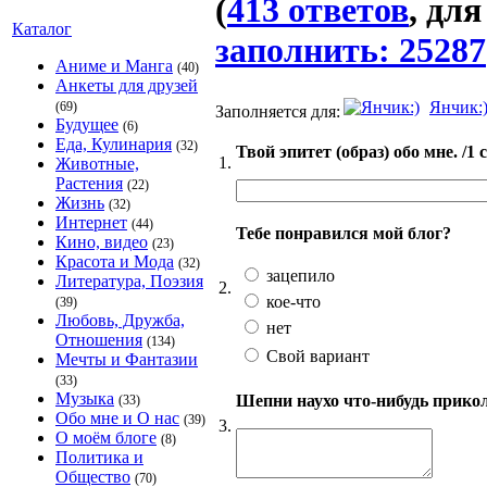
(
413 ответов
, дл
Каталог
заполнить: 25287
Аниме и Манга
(40)
Анкеты для друзей
Янчик:
(69)
Заполняется для:
Будущее
(6)
Еда, Кулинария
(32)
Твой эпитет (образ) обо мне. /1 
1.
Животные,
Растения
(22)
Жизнь
(32)
Интернет
(44)
Тебе понравился мой блог?
Кино, видео
(23)
Красота и Мода
(32)
зацепило
Литература, Поэзия
2.
кое-что
(39)
Любовь, Дружба,
нет
Отношения
(134)
Свой вариант
Мечты и Фантазии
(33)
Музыка
Шепни наухо что-нибудь прикол
(33)
Обо мне и О нас
(39)
3.
О моём блоге
(8)
Политика и
Общество
(70)