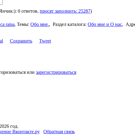
 Янчик:): 0 ответов,
просят заполнить: 25287
)
са raisa
,
Темы:
Обо мне.
,
Раздел каталога:
Обо мне и О нас
,
Адр
Сохранить
Tweet
торизоваться или
зарегистрироваться
2026 год.
ение Вконтакте.ру
Обратная связь