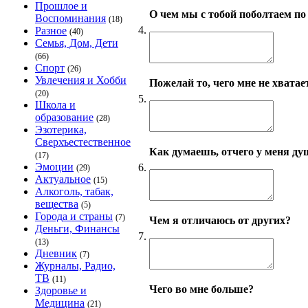
Прошлое и
О чем мы с тобой поболтаем по
Воспоминания
(18)
4.
Разное
(40)
Семья, Дом, Дети
(66)
Спорт
(26)
Увлечения и Хобби
Пожелай то, чего мне не хватает
(20)
5.
Школа и
образование
(28)
Эзотерика,
Сверхъестественное
Как думаешь, отчего у меня ду
(17)
Эмоции
6.
(29)
Актуальное
(15)
Алкоголь, табак,
вещества
(5)
Города и страны
(7)
Чем я отличаюсь от других?
Деньги, Финансы
7.
(13)
Дневник
(7)
Журналы, Радио,
ТВ
(11)
Чего во мне больше?
Здоровье и
Медицина
(21)