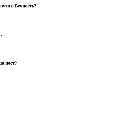
 пути в Вечность?
.
ша поет?