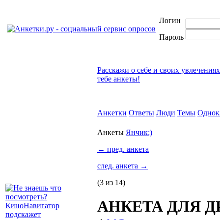
Логин
Пароль
Расскажи о себе и своих увлечения
тебе анкеты!
Анкетки
Ответы
Люди
Темы
Однок
Анкеты
Янчик:)
←
пред. анкета
след. анкета
→
(3 из 14)
АНКЕТА ДЛЯ ДРУ