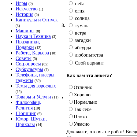
Игры
неба
(9)
Искусство
(1)
огня
История
(5)
солнца
Каникулы и Отпуск
8.
тумана
(3)
Машины
(8)
ветра
Наука и Техника
(3)
загадки
Праздники,
Подарки
абсурда
(12)
Работа, Карьера
(18)
любопытства
Советы
(5)
Свой вариант
Соц.опросы
(65)
Субкультуры
(7)
Телефоны, плееры,
Как вам эта анкета?
гаджеты
(30)
Темы для взрослых
Отлично
(15)
Хорошо
Товары и Услуги
•
(11)
Нормально
Философия,
Религия
(19)
Так себе
Шоппинг
(6)
Плохо
Юмор, Шутки,
Ужасно
Приколы
(14)
Докажите, что вы не робот! Введ