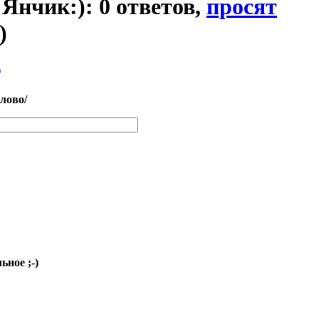
я Янчик:): 0 ответов,
просят
)
)
слово/
ьное ;-)