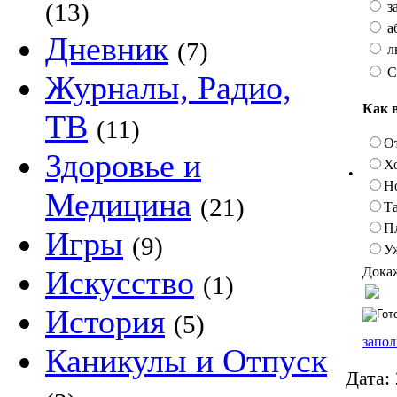
(13)
з
а
Дневник
(7)
л
С
Журналы, Радио,
Как 
ТВ
(11)
О
Здоровье и
Х
•
Н
Медицина
(21)
Та
П
Игры
(9)
У
Докаж
Искусство
(1)
История
(5)
запол
Каникулы и Отпуск
Дата: