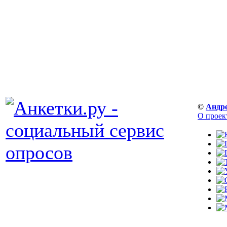
©
Андр
О проек