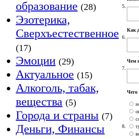
образование
(28)
5.
Эзотерика,
Сверхъестественное
Как 
6.
(17)
Эмоции
(29)
Чем 
7.
Актуальное
(15)
Алкоголь, табак,
Чего
вещества
(5)
н
Города и страны
о
(7)
с
Деньги, Финансы
8.
т
в