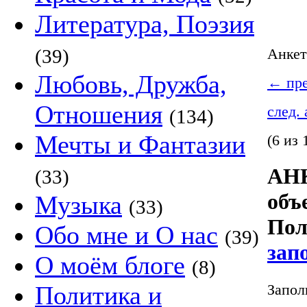
Литература, Поэзия
(39)
Анке
Любовь, Дружба,
←
пре
Отношения
след.
(134)
Мечты и Фантазии
(6 из 
АНК
(33)
объ
Музыка
(33)
Пол
Обо мне и О нас
(39)
зап
О моём блоге
(8)
Запол
Политика и