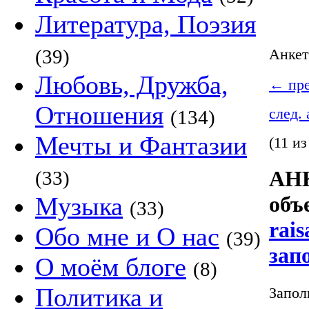
Литература, Поэзия
(39)
Анке
Любовь, Дружба,
←
пре
Отношения
след.
(134)
Мечты и Фантазии
(11 из
АНК
(33)
Музыка
объ
(33)
rais
Обо мне и О нас
(39)
зап
О моём блоге
(8)
Политика и
Запол