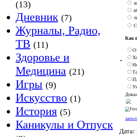
(13)
з
а
Дневник
(7)
л
С
Журналы, Радио,
Как 
ТВ
(11)
О
Здоровье и
Х
•
Н
Медицина
(21)
Та
П
Игры
(9)
У
Искусство
Докаж
(1)
История
(5)
запол
Каникулы и Отпуск
Дата: