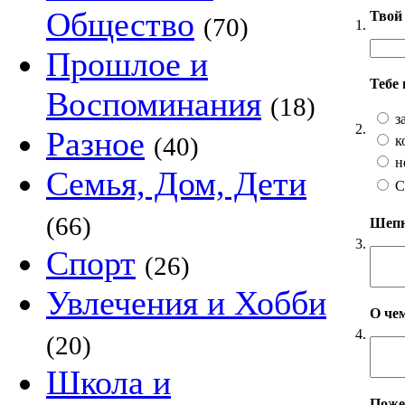
Общество
Твой 
(70)
1.
Прошлое и
Тебе
Воспоминания
(18)
з
2.
Разное
(40)
к
н
Семья, Дом, Дети
С
(66)
Шепни
3.
Спорт
(26)
Увлечения и Хобби
О чем
4.
(20)
Школа и
Пожел