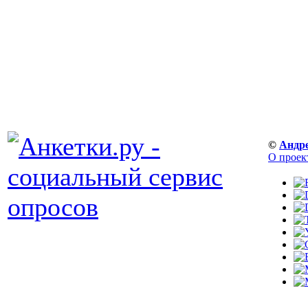
©
Андр
О проек