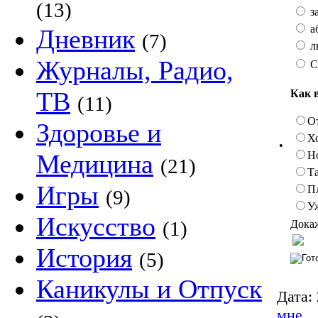
(13)
з
а
Дневник
(7)
л
Журналы, Радио,
С
ТВ
Как 
(11)
О
Здоровье и
Х
•
Н
Медицина
(21)
Та
Игры
П
(9)
У
Искусство
(1)
Докаж
История
(5)
Каникулы и Отпуск
Дата:
мне.