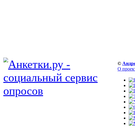
©
Андр
О проек