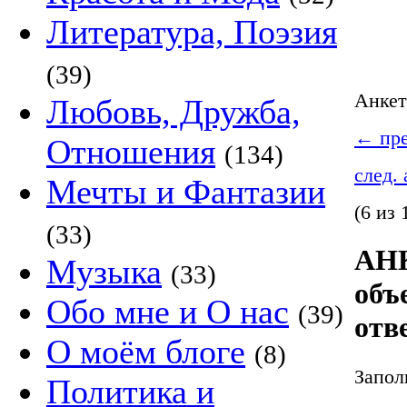
Литература, Поэзия
(39)
Анке
Любовь, Дружба,
←
пре
Отношения
(134)
след.
Мечты и Фантазии
(6 из 
(33)
АНК
Музыка
(33)
объ
Обо мне и О нас
(39)
отв
О моём блоге
(8)
Запол
Политика и