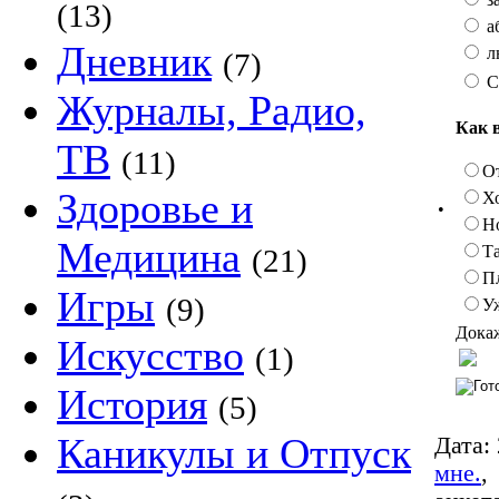
(13)
а
Дневник
л
(7)
С
Журналы, Радио,
Как 
ТВ
(11)
О
Здоровье и
Х
•
Н
Медицина
Та
(21)
П
Игры
(9)
У
Докаж
Искусство
(1)
История
(5)
Каникулы и Отпуск
Дата:
мне.