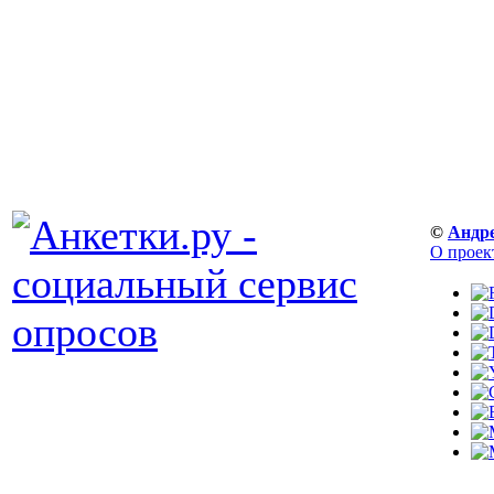
©
Андр
О проек