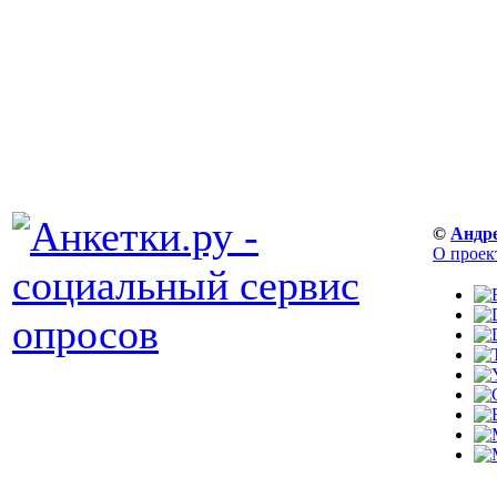
©
Андр
О проек