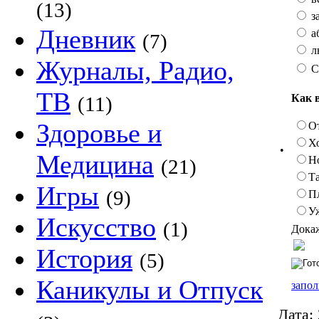
(13)
з
Дневник
а
(7)
л
Журналы, Радио,
С
ТВ
Как 
(11)
Здоровье и
О
Х
•
Медицина
Н
(21)
Та
Игры
(9)
П
У
Искусство
(1)
Докаж
История
(5)
Каникулы и Отпуск
запол
Дата: