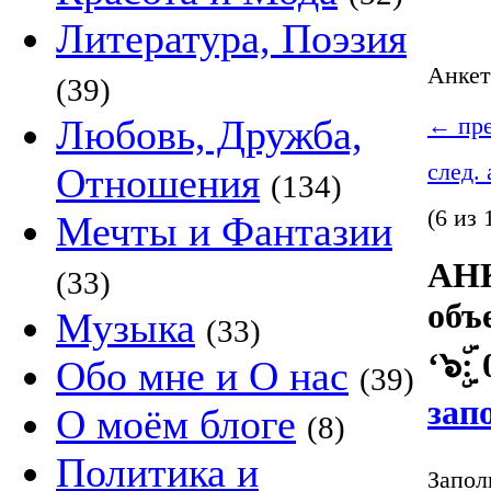
Литература, Поэзия
Анке
(39)
Любовь, Дружба,
←
пре
след.
Отношения
(134)
(6 из 
Мечты и Фантазии
АНК
(33)
объ
Музыка
(33)
‘๖ۣۜ
Обо мне и О нас
(39)
зап
О моём блоге
(8)
Политика и
Запол