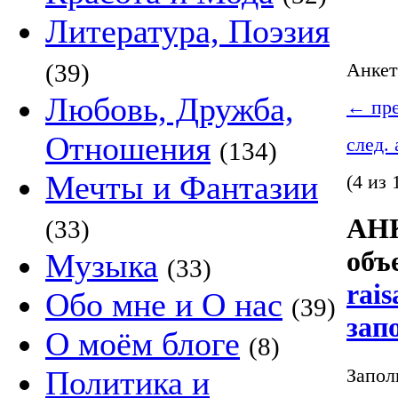
Литература, Поэзия
(39)
Анке
Любовь, Дружба,
←
пре
Отношения
след.
(134)
Мечты и Фантазии
(4 из 
АНК
(33)
объ
Музыка
(33)
rais
Обо мне и О нас
(39)
зап
О моём блоге
(8)
Запол
Политика и