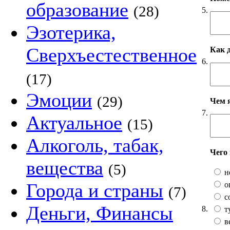
образование
(28)
5.
Эзотерика,
Сверхъестественное
Как 
6.
(17)
Эмоции
(29)
Чем 
7.
Актуальное
(15)
Алкоголь, табак,
Чего
вещества
(5)
н
Города и страны
о
(7)
с
Деньги, Финансы
8.
т
в