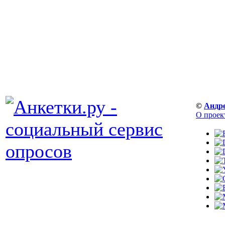
©
Андр
О проек