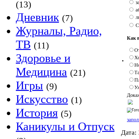
(13)
з
а
Дневник
(7)
л
С
Журналы, Радио,
Как 
ТВ
(11)
О
Здоровье и
Х
•
Н
Медицина
(21)
Та
П
Игры
(9)
У
Докаж
Искусство
(1)
История
(5)
запол
Каникулы и Отпуск
Дата: