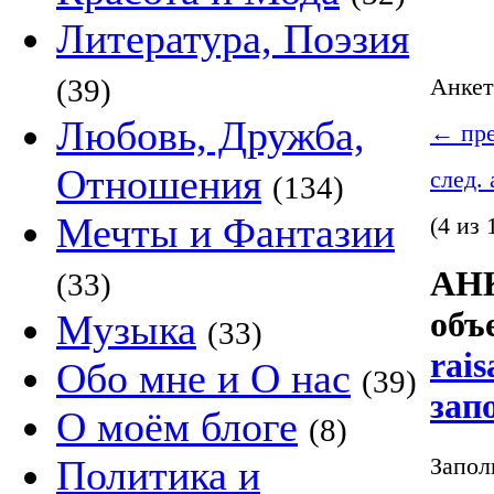
Литература, Поэзия
(39)
Анке
Любовь, Дружба,
←
пре
Отношения
след.
(134)
Мечты и Фантазии
(4 из 
АНК
(33)
объ
Музыка
(33)
rais
Обо мне и О нас
(39)
зап
О моём блоге
(8)
Запол
Политика и