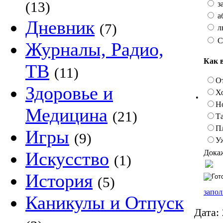
(13)
з
а
Дневник
(7)
л
С
Журналы, Радио,
Как 
ТВ
(11)
О
Здоровье и
Х
•
Н
Медицина
(21)
Та
П
Игры
(9)
У
Докаж
Искусство
(1)
История
(5)
запол
Каникулы и Отпуск
Дата: