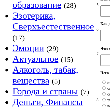
образование
(28)
5.
Эзотерика,
Сверхъестественное
Как 
6.
(17)
Эмоции
(29)
Чем 
7.
Актуальное
(15)
Алкоголь, табак,
Чего
вещества
(5)
н
Города и страны
о
(7)
с
Деньги, Финансы
8.
т
в