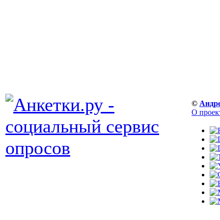
©
Андр
О проек