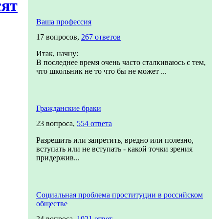
сят
Ваша профессия
17 вопросов,
267 ответов
Итак, начну:
В последнее время очень часто сталкиваюсь с тем,
что школьник не то что бы не может ...
Гражданские браки
23 вопроса,
554 ответа
Разрешить или запретить, вредно или полезно,
вступать или не вступать - какой точки зрения
придержив...
Социальная проблема проституции в российском
обществе
24 вопроса,
1021 ответ