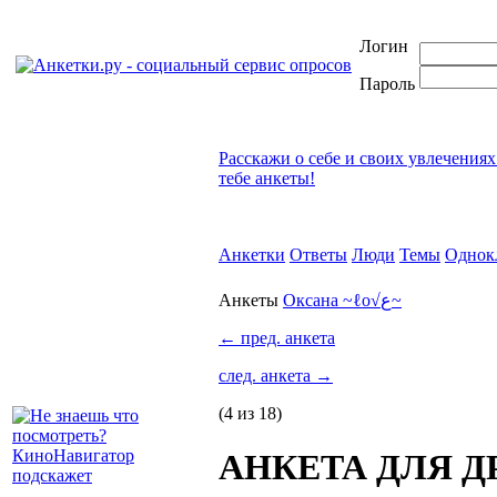
Логин
Пароль
Расскажи о себе и своих увлечениях
тебе анкеты!
Анкетки
Ответы
Люди
Темы
Однок
Анкеты
Оксана ~ℓo√ﻉ~
←
пред. анкета
след. анкета
→
(4 из 18)
АНКЕТА ДЛЯ ДРУ