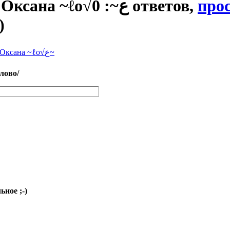
, для Оксана ~ℓo√ﻉ~: 0 ответов,
про
)
Оксана ~ℓo√ﻉ~
слово/
ное ;-)