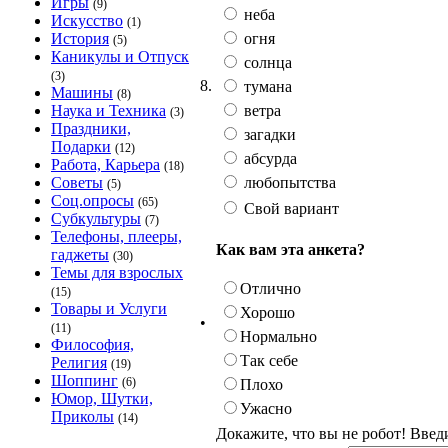
Игры
(9)
неба
Искусство
(1)
огня
История
(5)
Каникулы и Отпуск
солнца
(3)
8.
тумана
Машины
(8)
ветра
Наука и Техника
(3)
Праздники,
загадки
Подарки
(12)
абсурда
Работа, Карьера
(18)
любопытства
Советы
(5)
Соц.опросы
(65)
Свой вариант
Субкультуры
(7)
Телефоны, плееры,
Как вам эта анкета?
гаджеты
(30)
Темы для взрослых
Отлично
(15)
Товары и Услуги
Хорошо
•
(11)
Нормально
Философия,
Так себе
Религия
(19)
Шоппинг
(6)
Плохо
Юмор, Шутки,
Ужасно
Приколы
(14)
Докажите, что вы не робот! Введ