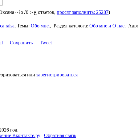
, для Оксана ~ℓo√ﻉ~: 0 ответов,
просят заполнить: 25287
)
са raisa
,
Темы:
Обо мне.
,
Раздел каталога:
Обо мне и О нас
,
Адр
Сохранить
Tweet
торизоваться или
зарегистрироваться
2026 год.
ение Вконтакте.ру
Обратная связь