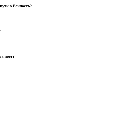
 пути в Вечность?
.
ша поет?