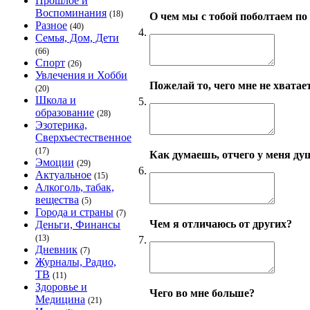
Прошлое и
Воспоминания
(18)
О чем мы с тобой поболтаем по
Разное
(40)
4.
Семья, Дом, Дети
(66)
Спорт
(26)
Увлечения и Хобби
Пожелай то, чего мне не хватает
(20)
Школа и
5.
образование
(28)
Эзотерика,
Сверхъестественное
(17)
Как думаешь, отчего у меня ду
Эмоции
(29)
6.
Актуальное
(15)
Алкоголь, табак,
вещества
(5)
Города и страны
(7)
Чем я отличаюсь от других?
Деньги, Финансы
(13)
7.
Дневник
(7)
Журналы, Радио,
ТВ
(11)
Здоровье и
Чего во мне больше?
Медицина
(21)