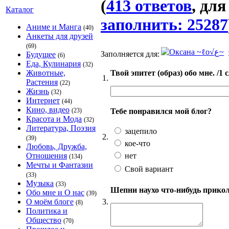
(
413 ответов
Каталог
заполнить: 25287
Аниме и Манга
(40)
Анкеты для друзей
(69)
Заполняется для:
Будущее
(6)
Еда, Кулинария
(32)
Твой эпитет (образ) обо мне. /1 
Животные,
1.
Растения
(22)
Жизнь
(32)
Интернет
(44)
Кино, видео
Тебе понравился мой блог?
(23)
Красота и Мода
(32)
Литература, Поэзия
зацепило
2.
(39)
кое-что
Любовь, Дружба,
нет
Отношения
(134)
Мечты и Фантазии
Свой вариант
(33)
Музыка
(33)
Шепни наухо что-нибудь приколь
Обо мне и О нас
(39)
3.
О моём блоге
(8)
Политика и
Общество
(70)