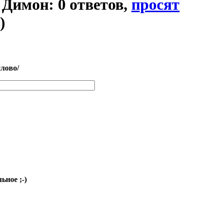
я Димон: 0 ответов,
просят
)
слово/
ьное ;-)