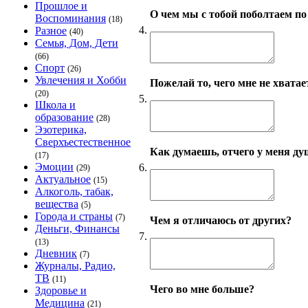
Прошлое и
О чем мы с тобой поболтаем по
Воспоминания
(18)
4.
Разное
(40)
Семья, Дом, Дети
(66)
Спорт
(26)
Увлечения и Хобби
Пожелай то, чего мне не хватае
(20)
5.
Школа и
образование
(28)
Эзотерика,
Сверхъестественное
Как думаешь, отчего у меня ду
(17)
Эмоции
6.
(29)
Актуальное
(15)
Алкоголь, табак,
вещества
(5)
Города и страны
(7)
Чем я отличаюсь от других?
Деньги, Финансы
7.
(13)
Дневник
(7)
Журналы, Радио,
ТВ
(11)
Чего во мне больше?
Здоровье и
Медицина
(21)