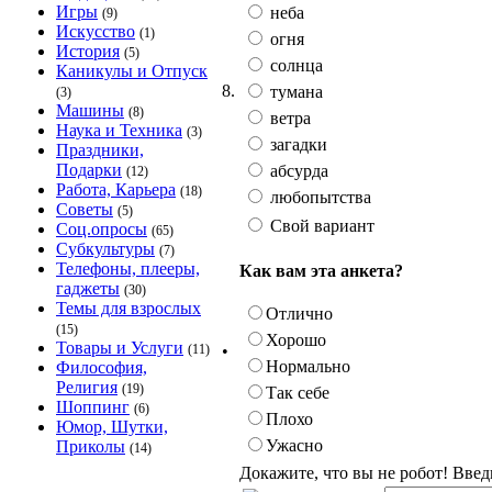
Игры
неба
(9)
Искусство
(1)
огня
История
(5)
солнца
Каникулы и Отпуск
8.
тумана
(3)
Машины
(8)
ветра
Наука и Техника
(3)
загадки
Праздники,
Подарки
абсурда
(12)
Работа, Карьера
(18)
любопытства
Советы
(5)
Свой вариант
Соц.опросы
(65)
Субкультуры
(7)
Телефоны, плееры,
Как вам эта анкета?
гаджеты
(30)
Темы для взрослых
Отлично
(15)
Хорошо
Товары и Услуги
•
(11)
Нормально
Философия,
Религия
(19)
Так себе
Шоппинг
(6)
Плохо
Юмор, Шутки,
Ужасно
Приколы
(14)
Докажите, что вы не робот! Введ