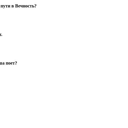
 пути в Вечность?
т.
ша поет?