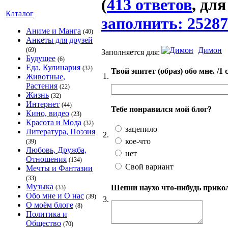
(
413 ответов
, дл
Каталог
заполнить: 25287
Аниме и Манга
(40)
Анкеты для друзей
Димон
(69)
Заполняется для:
Будущее
(6)
Еда, Кулинария
(32)
Твой эпитет (образ) обо мне. /1 
1.
Животные,
Растения
(22)
Жизнь
(32)
Интернет
(44)
Тебе понравился мой блог?
Кино, видео
(23)
Красота и Мода
(32)
зацепило
Литература, Поэзия
2.
кое-что
(39)
Любовь, Дружба,
нет
Отношения
(134)
Свой вариант
Мечты и Фантазии
(33)
Музыка
Шепни наухо что-нибудь прикол
(33)
Обо мне и О нас
(39)
3.
О моём блоге
(8)
Политика и
Общество
(70)