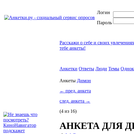
Логин
Пароль
Расскажи о себе и своих увлечения
тебе анкеты!
Анкетки
Ответы
Люди
Темы
Однок
Анкеты
Димон
←
пред. анкета
след. анкета
→
(4 из 16)
АНКЕТА ДЛЯ ДРУ