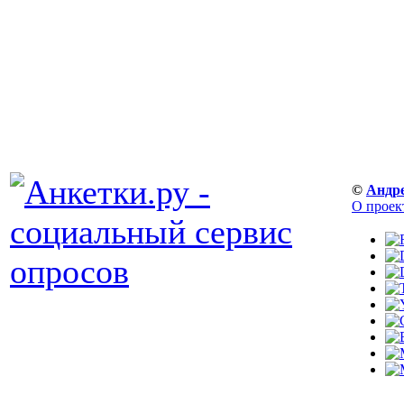
©
Андр
О проек