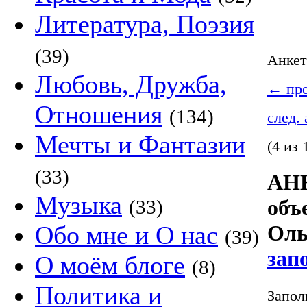
Литература, Поэзия
(39)
Анке
Любовь, Дружба,
←
пре
Отношения
(134)
след.
Мечты и Фантазии
(4 из 
(33)
АНК
Музыка
объ
(33)
Обо мне и О нас
Оль
(39)
зап
О моём блоге
(8)
Политика и
Запол