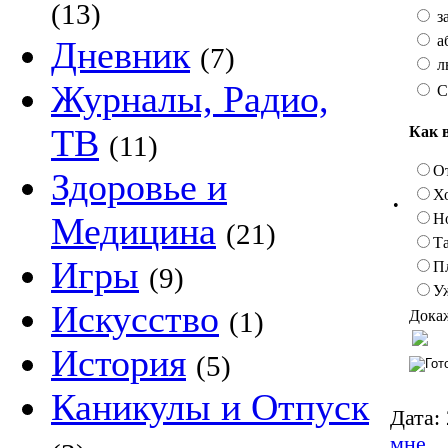
(13)
з
а
Дневник
(7)
л
Журналы, Радио,
С
ТВ
Как 
(11)
О
Здоровье и
Х
•
Н
Медицина
(21)
Та
Игры
П
(9)
У
Искусство
(1)
Докаж
История
(5)
Каникулы и Отпуск
Дата:
мне.