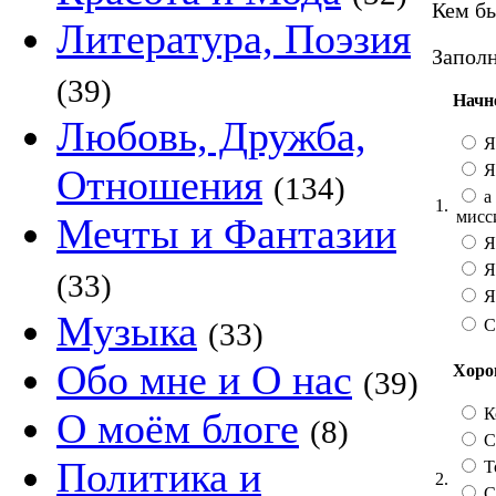
Кем бы
Литература, Поэзия
Заполн
(39)
Начн
Любовь, Дружба,
Я
Я
Отношения
(134)
а 
1.
мисс
Мечты и Фантазии
Я
Я
(33)
Я 
Музыка
С
(33)
Обо мне и О нас
Хорош
(39)
К
О моём блоге
(8)
Со
Политика и
Т
2.
С