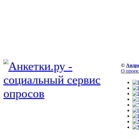
©
Андр
О проек