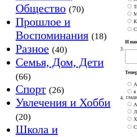
Общество
Т
(70)
М
Прошлое и
К
С
Воспоминания
(18)
И на
Разное
(40)
3.
Семья, Дом, Дети
Тепе
(66)
А
Спорт
(26)
я 
глад
4.
Увлечения и Хобби
А 
Лу
(20)
Хо
Школа и
С