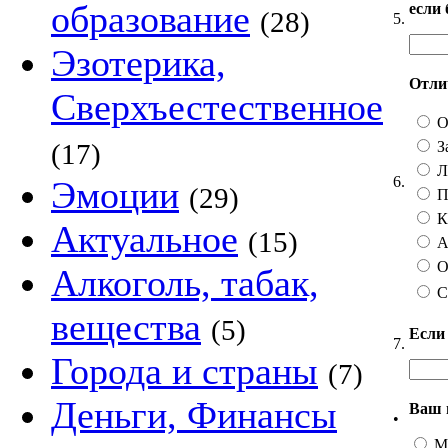
образование
если
(28)
5.
Эзотерика,
Отлич
Сверхъестественное
О
З
(17)
Ли
6.
Эмоции
(29)
П
Ка
Актуальное
(15)
А 
О
Алкоголь, табак,
С
вещества
(5)
Если
7.
Города и страны
(7)
Деньги, Финансы
Ваш 
•
М