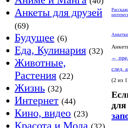
(40)
Анкеты для друзей
Расскаж
интерес
(69)
Будущее
Анкетк
(6)
Анке
Еда, Кулинария
(32)
←
пред
Животные,
след. 
Растения
(22)
(2 из 1
Жизнь
(32)
Если
Интернет
(44)
для
Кино, видео
(23)
зап
Красота и Мода
(32)