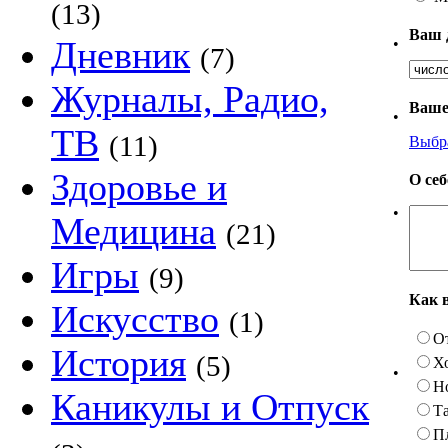
(13)
Ваш 
Дневник
•
(7)
Журналы, Радио,
Ваше
•
ТВ
(11)
Выбр
Здоровье и
О се
•
Медицина
(21)
Игры
(9)
Как 
Искусство
(1)
О
История
(5)
Х
•
Н
Каникулы и Отпуск
Та
П