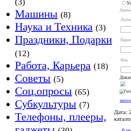
(3)
У
Машины
Данны
(8)
Логи
Наука и Техника
(3)
Праздники, Подарки
Парол
(12)
Ник
Работа, Карьера
(18)
Советы
(5)
Докаж
Соц.опросы
(65)
Субкультуры
запол
(7)
Дата:
2
Телефоны, плееры,
катало
гаджеты
(30)
В м