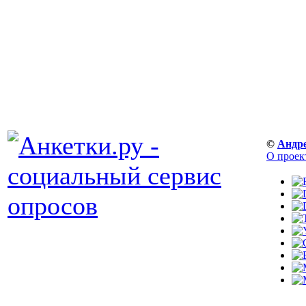
©
Андр
О проек