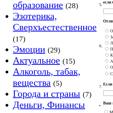
образование
если
(28)
5.
Эзотерика,
Отлич
Сверхъестественное
О
З
(17)
Ли
6.
Эмоции
(29)
П
Ка
Актуальное
(15)
А 
О
Алкоголь, табак,
С
вещества
(5)
Если
7.
Города и страны
(7)
Деньги, Финансы
Ваш 
•
М