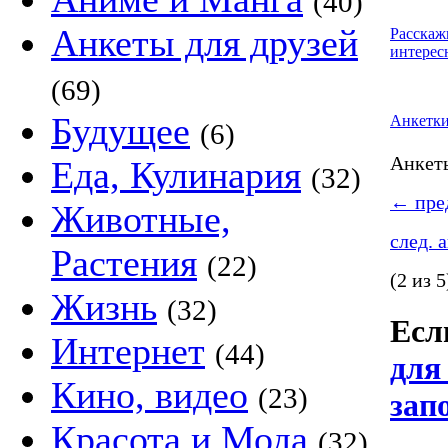
(40)
Анкеты для друзей
Расскаж
интерес
(69)
Будущее
Анкетк
(6)
Анке
Еда, Кулинария
(32)
←
пред
Животные,
след. 
Растения
(22)
(2 из 5
Жизнь
(32)
Если
Интернет
(44)
для
Кино, видео
(23)
зап
Красота и Мода
(32)