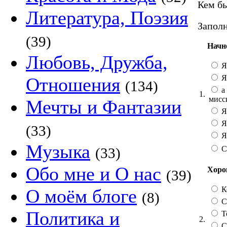
Кем бы
Литература, Поэзия
Заполн
(39)
Начн
Любовь, Дружба,
Я
Я
Отношения
(134)
а 
1.
мисс
Мечты и Фантазии
Я
Я
(33)
Я 
Музыка
С
(33)
Обо мне и О нас
Хорош
(39)
К
О моём блоге
(8)
Со
Политика и
Т
2.
С