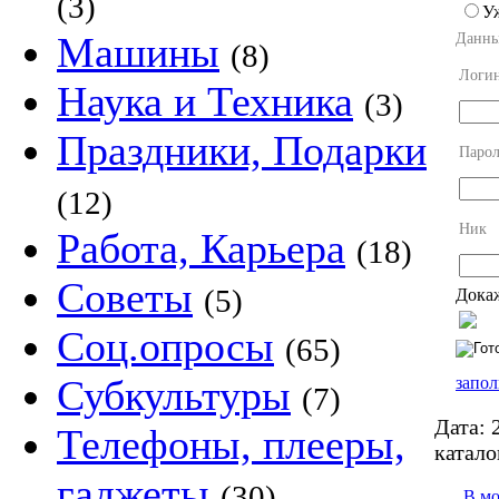
(3)
У
Машины
Данны
(8)
Логи
Наука и Техника
(3)
Праздники, Подарки
Парол
(12)
Ник
Работа, Карьера
(18)
Советы
(5)
Докаж
Соц.опросы
(65)
Субкультуры
запол
(7)
Дата:
2
Телефоны, плееры,
катало
гаджеты
(30)
В м