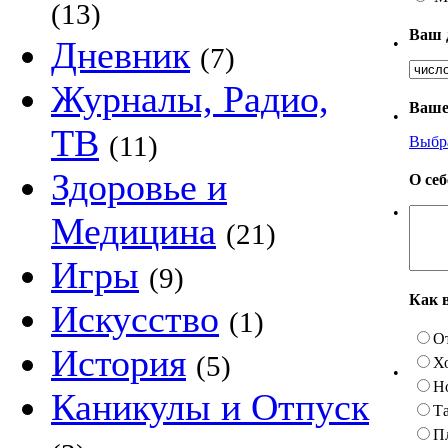
(13)
Ваш 
Дневник
•
(7)
Журналы, Радио,
Ваше
•
ТВ
(11)
Выбр
Здоровье и
О се
•
Медицина
(21)
Игры
(9)
Как 
Искусство
(1)
О
История
(5)
Х
•
Н
Каникулы и Отпуск
Та
П