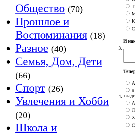
Общество
Т
(70)
М
Прошлое и
К
С
Воспоминания
(18)
И на
Разное
(40)
3.
Семья, Дом, Дети
Тепе
(66)
А
Спорт
(26)
я 
глад
4.
Увлечения и Хобби
А 
Лу
(20)
Хо
Школа и
С