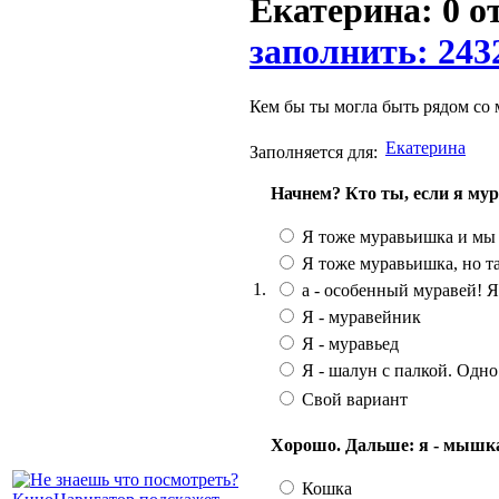
Екатерина: 0 о
заполнить: 243
Кем бы ты могла быть рядом со м
Екатерина
Заполняется для:
Начнем? Кто ты, если я му
Я тоже муравьишка и мы 
Я тоже муравьишка, но т
1.
а - особенный муравей! Я 
Я - муравейник
Я - муравьед
Я - шалун с палкой. Одно
Свой вариант
Хорошо. Дальше: я - мышка, 
Кошка