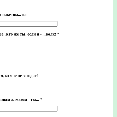
 пакетом...ты
. Кто же ты, если я - ...волк!
*
ся, ко мне не заходит!
пным алмазом - ты...
*