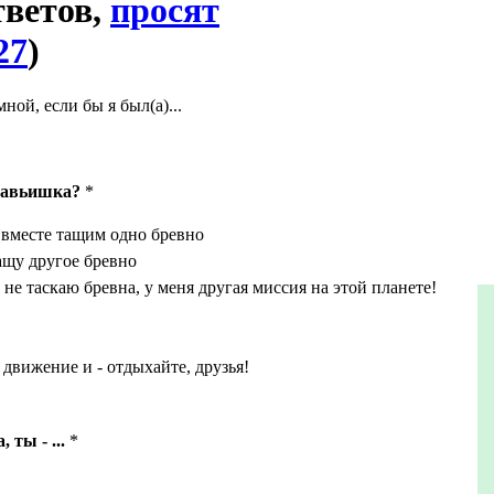
тветов,
просят
27
)
ной, если бы я был(а)...
равьишка?
*
вместе тащим одно бревно
ащу другое бревно
не таскаю бревна, у меня другая миссия на этой планете!
 движение и - отдыхайте, друзья!
ты - ...
*