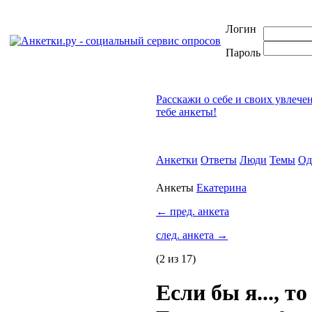
Логин
Пароль
Расскажи о себе и своих увлече
тебе анкеты!
Анкетки
Ответы
Люди
Темы
Од
Анкеты
Екатерина
←
пред. анкета
след. анкета
→
(2 из 17)
Если бы я..., то