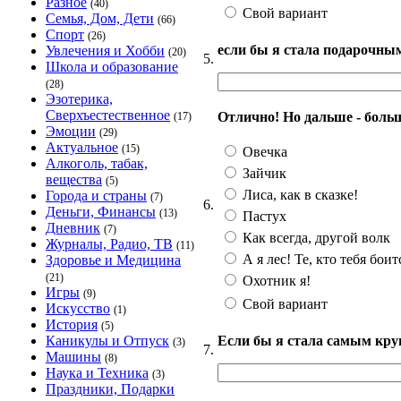
Разное
(40)
Свой вариант
Семья, Дом, Дети
(66)
Спорт
(26)
если бы я стала подарочным
Увлечения и Хобби
(20)
5.
Школа и образование
(28)
Эзотерика,
Сверхъестественное
Отлично! Но дальше - больше
(17)
Эмоции
(29)
Актуальное
(15)
Овечка
Алкоголь, табак,
Зайчик
вещества
(5)
Лиса, как в сказке!
Города и страны
(7)
6.
Деньги, Финансы
(13)
Пастух
Дневник
(7)
Как всегда, другой волк
Журналы, Радио, ТВ
(11)
А я лес! Те, кто тебя боит
Здоровье и Медицина
(21)
Охотник я!
Игры
(9)
Свой вариант
Искусство
(1)
История
(5)
Если бы я стала самым кру
Каникулы и Отпуск
(3)
7.
Машины
(8)
Наука и Техника
(3)
Праздники, Подарки