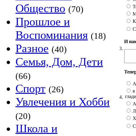
Общество
Т
(70)
М
Прошлое и
К
С
Воспоминания
(18)
И на
Разное
(40)
3.
Семья, Дом, Дети
Тепе
(66)
А
Спорт
(26)
я 
глад
4.
Увлечения и Хобби
А 
Лу
(20)
Хо
Школа и
С