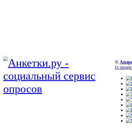
©
Андр
О проек