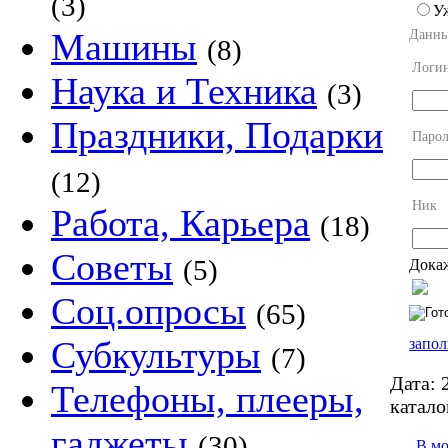
(3)
У
Машины
Данны
(8)
Логи
Наука и Техника
(3)
Праздники, Подарки
Парол
(12)
Ник
Работа, Карьера
(18)
Советы
(5)
Докаж
Соц.опросы
(65)
Субкультуры
запол
(7)
Дата:
2
Телефоны, плееры,
катало
гаджеты
(30)
В м