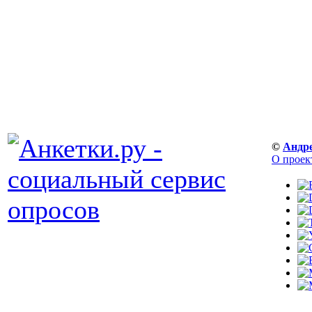
©
Андр
О проек