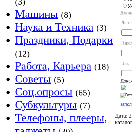
(3)
У
Машины
(8)
Данны
Логи
Наука и Техника
(3)
Праздники, Подарки
Парол
(12)
Работа, Карьера
Ник
(18)
Советы
(5)
Докаж
Соц.опросы
(65)
Субкультуры
(7)
запол
Телефоны, плееры,
Дата:
2
каталог
гаджеты
(30)