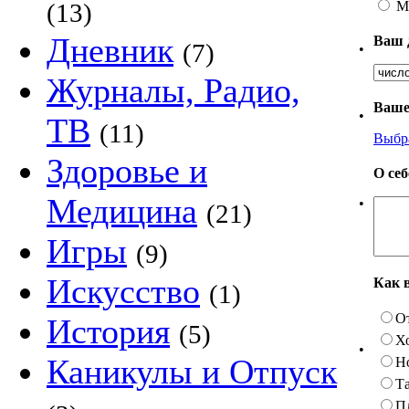
М
(13)
Дневник
Ваш 
(7)
•
Журналы, Радио,
Ваше
•
ТВ
(11)
Выбр
Здоровье и
О се
Медицина
•
(21)
Игры
(9)
Искусство
Как 
(1)
О
История
(5)
Х
•
Каникулы и Отпуск
Н
Та
П