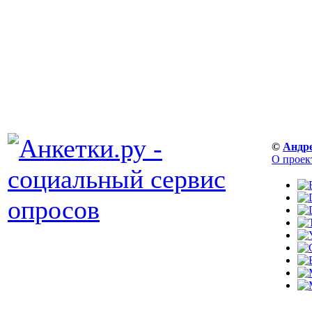
©
Андр
О проек