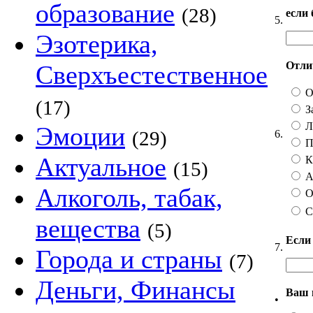
образование
(28)
если
5.
Эзотерика,
Отлич
Сверхъестественное
О
(17)
З
Ли
Эмоции
(29)
6.
П
Актуальное
Ка
(15)
А 
Алкоголь, табак,
О
С
вещества
(5)
Если
7.
Города и страны
(7)
Деньги, Финансы
Ваш 
•