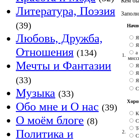
Кем бы
Литература, Поэзия
Заполн
(39)
Начн
Любовь, Дружба,
Я
Я
Отношения
(134)
а 
1.
мисс
Мечты и Фантазии
Я
Я
(33)
Я 
С
Музыка
(33)
Хорош
Обо мне и О нас
(39)
К
О моём блоге
(8)
Со
Т
Политика и
2.
С