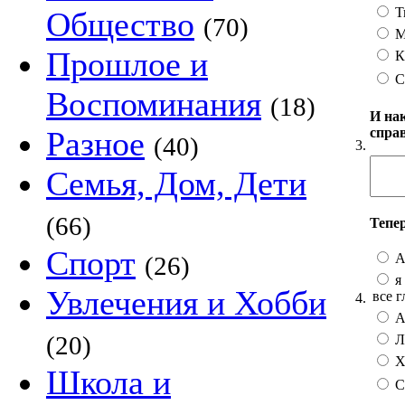
Т
Общество
(70)
М
Прошлое и
К
С
Воспоминания
(18)
И на
спра
Разное
(40)
3.
Семья, Дом, Дети
(66)
Тепе
Спорт
А
(26)
я 
Увлечения и Хобби
все г
4.
А 
(20)
Лу
Хо
Школа и
С