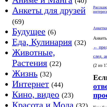
(40)
Анкеты для друзей
Расскаж
интерес
(69)
Анкетк
Будущее
(6)
Анкет
Еда, Кулинария
(32)
←
пред
Животные,
след. 
Растения
(22)
(2 из 1
Жизнь
(32)
Если
Интернет
(44)
отв
Кино, видео
про
(23)
Красота и Мода
(32)