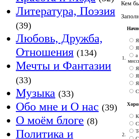
Кем бы
Литература, Поэзия
Заполн
(39)
Начн
Любовь, Дружба,
Я
Я
Отношения
(134)
а 
1.
мисс
Мечты и Фантазии
Я
Я
(33)
Я 
Музыка
С
(33)
Обо мне и О нас
Хорош
(39)
К
О моём блоге
(8)
Со
Политика и
Т
2.
С