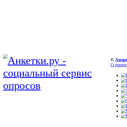
©
Андр
О проек