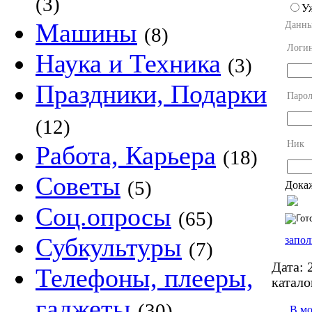
(3)
У
Машины
Данны
(8)
Логи
Наука и Техника
(3)
Праздники, Подарки
Парол
(12)
Ник
Работа, Карьера
(18)
Советы
(5)
Докаж
Соц.опросы
(65)
Субкультуры
запол
(7)
Дата:
2
Телефоны, плееры,
катало
гаджеты
(30)
В м