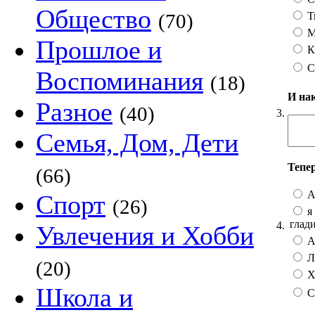
Общество
Т
(70)
М
Прошлое и
К
С
Воспоминания
(18)
И на
Разное
(40)
3.
Семья, Дом, Дети
Тепе
(66)
А
Спорт
(26)
я 
глад
4.
Увлечения и Хобби
А 
Лу
(20)
Хо
Школа и
С