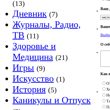
(13)
Ваш 
Дневник
•
(7)
Журналы, Радио,
Ваше
•
ТВ
(11)
Выбр
Здоровье и
О се
•
Медицина
(21)
Игры
(9)
Как 
Искусство
(1)
О
История
(5)
Х
•
Н
Каникулы и Отпуск
Та
П