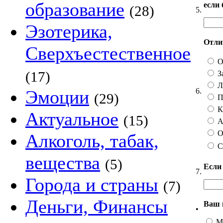
образование
если
(28)
5.
Эзотерика,
Отлич
Сверхъестественное
О
(17)
З
Ли
6.
Эмоции
(29)
П
Ка
Актуальное
(15)
А 
О
Алкоголь, табак,
С
вещества
(5)
Если
7.
Города и страны
(7)
Деньги, Финансы
Ваш 
•
М