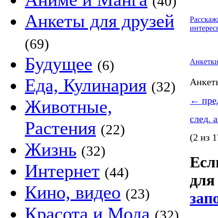
(40)
Анкеты для друзей
Расскаж
интерес
(69)
Будущее
(6)
Анкетк
Еда, Кулинария
Анке
(32)
←
пред
Животные,
след. 
Растения
(22)
(2 из 1
Жизнь
(32)
Если
Интернет
(44)
для
Кино, видео
(23)
зап
Красота и Мода
(32)