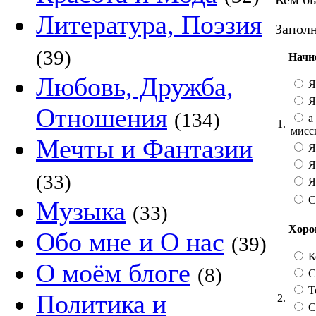
Литература, Поэзия
Заполн
(39)
Начн
Любовь, Дружба,
Я
Я
Отношения
(134)
а 
1.
мисс
Мечты и Фантазии
Я
Я
(33)
Я 
С
Музыка
(33)
Хорош
Обо мне и О нас
(39)
К
О моём блоге
(8)
Со
Т
Политика и
2.
С