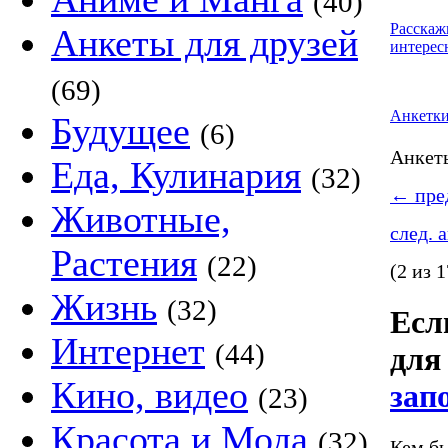
(40)
Расскаж
Анкеты для друзей
интерес
(69)
Анкетк
Будущее
(6)
Анке
Еда, Кулинария
(32)
←
пред
Животные,
след. 
Растения
(22)
(2 из 1
Жизнь
(32)
Если
Интернет
(44)
для
Кино, видео
зап
(23)
Красота и Мода
(32)
Кем бы