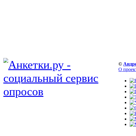
©
Андр
О проек