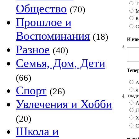
Т
Общество
(70)
М
Прошлое и
К
С
Воспоминания
(18)
И на
Разное
3.
(40)
Семья, Дом, Дети
Тепе
(66)
А
Спорт
(26)
я 
глад
4.
Увлечения и Хобби
А 
Лу
(20)
Хо
С
Школа и
если