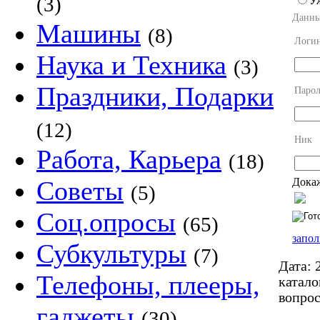
(3)
У
Данны
Машины
(8)
Логи
Наука и Техника
(3)
Праздники, Подарки
Парол
(12)
Ник
Работа, Карьера
(18)
Докаж
Советы
(5)
Соц.опросы
(65)
запол
Субкультуры
(7)
Дата:
2
Телефоны, плееры,
катало
вопро
гаджеты
(30)