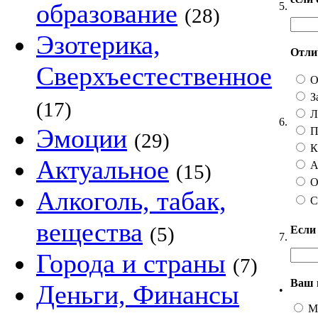
образование
5.
(28)
Эзотерика,
Отлич
Сверхъестественное
О
З
(17)
Ли
6.
Эмоции
П
(29)
Ка
Актуальное
А 
(15)
О
Алкоголь, табак,
С
вещества
(5)
Если
7.
Города и страны
(7)
Ваш 
Деньги, Финансы
•
М