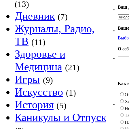
(13)
Ваш 
•
Дневник
(7)
Журналы, Радио,
Ваше
•
ТВ
Выбр
(11)
О се
Здоровье и
•
Медицина
(21)
Игры
(9)
Как 
Искусство
(1)
О
История
Х
(5)
•
Н
Каникулы и Отпуск
Та
П