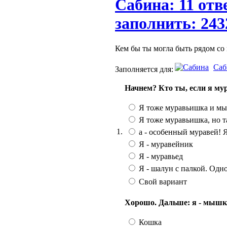
Сабина: 11 отв
заполнить: 243
Кем бы ты могла быть рядом со м
Саб
Заполняется для:
Начнем? Кто ты, если я м
Я тоже муравьишка и мы
Я тоже муравьишка, но т
1.
а - особенный муравей! Я
Я - муравейник
Я - муравьед
Я - шалун с палкой. Одно
Свой вариант
Хорошо. Дальше: я - мышка,
Кошка