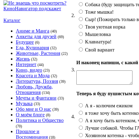
Собака (буду защищать те
Тоже мышка!
2.
Сыр! (Пожирать только в
Каталог
Твоя уютная норка
Аниме и Манга
(40)
Мышеловка
Анкеты для друзей
(69)
Клавиатура!
Будущее
(6)
Еда, Кулинария
(32)
Свой вариант
Животные, Растения
(22)
Жизнь
(32)
И наконец напиши, с какой
Интернет
(44)
3.
Кино, видео
(23)
Красота и Мода
(32)
Литература, Поэзия
(39)
Любовь, Дружба,
Отношения
(134)
Теперь я буду пушистым ко
Мечты и Фантазии
(33)
Музыка
(33)
А я - колючим ежиком
Обо мне и О нас
(39)
я тоже хочу быть котенко
О моём блоге
(8)
4.
Политика и Общество
А я хочу быть котенком, 
(70)
Лучше собакой. Чтобы ГАВ
Прошлое и
Хозяином котенка - чтобы
Воспоминания
(18)