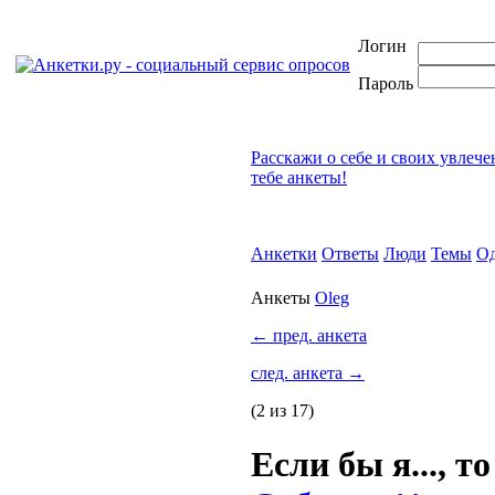
Логин
Пароль
Расскажи о себе и своих увлеч
тебе анкеты!
Анкетки
Ответы
Люди
Темы
Од
Анкеты
Oleg
←
пред. анкета
след. анкета
→
(2 из 17)
Если бы я..., то