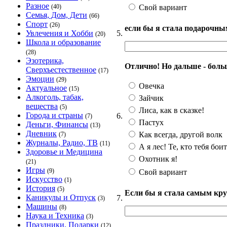
Разное
Свой вариант
(40)
Семья, Дом, Дети
(66)
Спорт
(26)
если бы я стала подарочны
5.
Увлечения и Хобби
(20)
Школа и образование
(28)
Эзотерика,
Отлично! Но дальше - больше
Сверхъестественное
(17)
Эмоции
(29)
Овечка
Актуальное
(15)
Алкоголь, табак,
Зайчик
вещества
(5)
Лиса, как в сказке!
Города и страны
6.
(7)
Пастух
Деньги, Финансы
(13)
Дневник
Как всегда, другой волк
(7)
Журналы, Радио, ТВ
(11)
А я лес! Те, кто тебя боит
Здоровье и Медицина
Охотник я!
(21)
Игры
(9)
Свой вариант
Искусство
(1)
История
(5)
Если бы я стала самым кру
Каникулы и Отпуск
7.
(3)
Машины
(8)
Наука и Техника
(3)
Праздники, Подарки
(12)