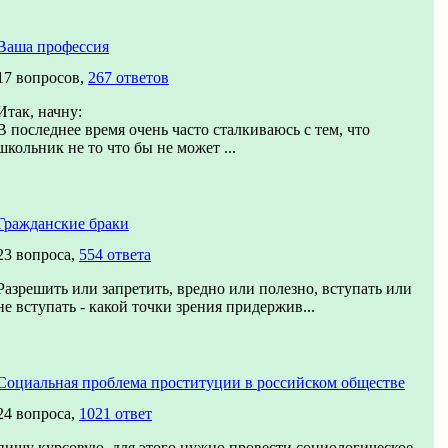
Ваша профессия
17 вопросов,
267 ответов
Итак, начну:
В последнее время очень часто сталкиваюсь с тем, что
школьник не то что бы не может ...
Гражданские браки
23 вопроса,
554 ответа
Разрешить или запретить, вредно или полезно, вступать или
не вступать - какой точки зрения придержив...
Социальная проблема проституции в российском обществе
24 вопроса,
1021 ответ
пишу курсовую, для этого нужно провести социологическое