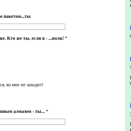
м пакетом...ты
. Кто же ты, если я - ...волк!
*
ся, ко мне не заходит!
пным алмазом - ты...
*