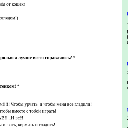
бя от кошек)
зглядом!)
 ролью я лучше всего справляюсь?
*
тенком!
*
м!!!!! Чтобы урчать, и чтобы меня все гладили!
чтобы вместе с тобой играть!
!! ..И всё!
 играть, кормить и гладить!