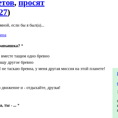
етов
,
просят
27
)
ной, если бы я был(а)...
ина
уравьишка?
*
 вместе тащим одно бревно
ащу другое бревно
 не таскаю бревна, у меня другая миссия на этой планете!
 движение и - отдыхайте, друзья!
 ты - ...
*