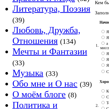
Кем бы
Литература, Поэзия
Заполн
(39)
Начн
Любовь, Дружба,
Я
Я
Отношения
(134)
а 
1.
мисс
Мечты и Фантазии
Я
Я
(33)
Я 
Музыка
С
(33)
Обо мне и О нас
Хорош
(39)
К
О моём блоге
(8)
Со
Политика и
Т
2.
С