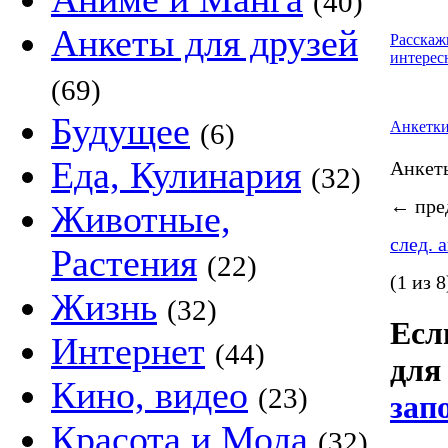
(40)
Анкеты для друзей
Расскаж
интерес
(69)
Будущее
(6)
Анкетк
Еда, Кулинария
Анке
(32)
←
пред
Животные,
след. 
Растения
(22)
(1 из 8
Жизнь
(32)
Если
Интернет
(44)
для
Кино, видео
(23)
зап
Красота и Мода
(32)