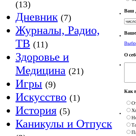
(13)
Ваш 
Дневник
•
(7)
Журналы, Радио,
Ваше
•
ТВ
(11)
Выбр
Здоровье и
О се
•
Медицина
(21)
Игры
(9)
Как 
Искусство
(1)
О
История
(5)
Х
•
Н
Каникулы и Отпуск
Та
П