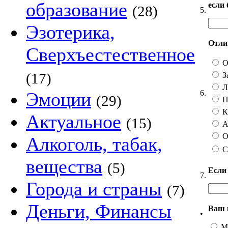
образование
если
(28)
5.
Эзотерика,
Отлич
Сверхъестественное
О
(17)
З
Ли
6.
Эмоции
(29)
П
Ка
Актуальное
(15)
А 
О
Алкоголь, табак,
С
вещества
(5)
Если
7.
Города и страны
(7)
Деньги, Финансы
Ваш 
•
М