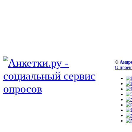
©
Андр
О проек