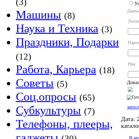
(3)
У
Машины
Данны
(8)
Логи
Наука и Техника
(3)
Праздники, Подарки
Парол
(12)
Ник
Работа, Карьера
(18)
Советы
(5)
Докаж
Соц.опросы
(65)
Субкультуры
запол
(7)
Дата:
2
Телефоны, плееры,
катало
гаджеты
(30)
В м