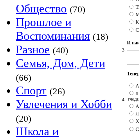
Общество
Т
(70)
М
Прошлое и
К
С
Воспоминания
(18)
И на
Разное
(40)
3.
Семья, Дом, Дети
Тепе
(66)
А
Спорт
(26)
я 
глад
4.
Увлечения и Хобби
А 
Лу
(20)
Хо
Школа и
С