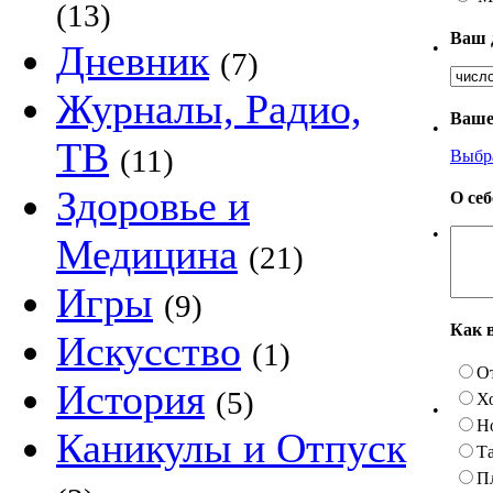
(13)
Ваш 
Дневник
•
(7)
Журналы, Радио,
Ваше
•
ТВ
(11)
Выбр
Здоровье и
О се
•
Медицина
(21)
Игры
(9)
Как 
Искусство
(1)
О
История
(5)
Х
•
Н
Каникулы и Отпуск
Та
П