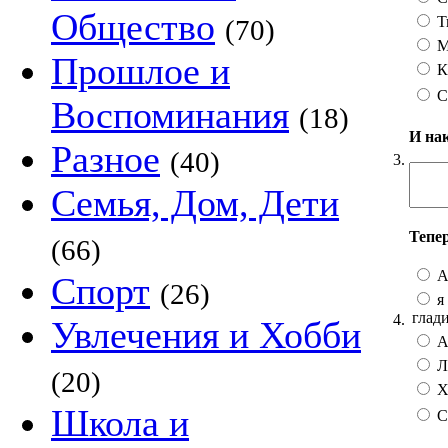
Общество
Т
(70)
М
Прошлое и
К
С
Воспоминания
(18)
И на
Разное
(40)
3.
Семья, Дом, Дети
Тепе
(66)
А
Спорт
(26)
я 
глад
4.
Увлечения и Хобби
А 
Лу
(20)
Хо
Школа и
С