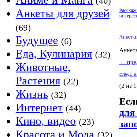
(40)
Анкеты для друзей
Расскаж
интерес
(69)
Будущее
Анкетк
(6)
Анке
Еда, Кулинария
(32)
←
пред
Животные,
след. 
Растения
(22)
(2 из 1
Жизнь
(32)
Если
Интернет
(44)
для
Кино, видео
(23)
зап
Красота и Мода
(32)