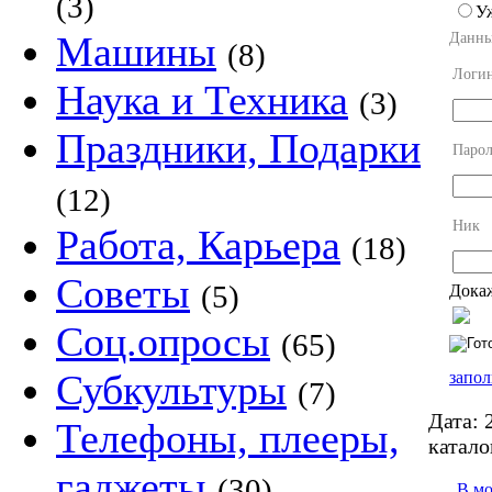
(3)
У
Машины
Данны
(8)
Логи
Наука и Техника
(3)
Праздники, Подарки
Парол
(12)
Ник
Работа, Карьера
(18)
Советы
(5)
Докаж
Соц.опросы
(65)
Субкультуры
запол
(7)
Дата:
2
Телефоны, плееры,
катало
гаджеты
(30)
В м