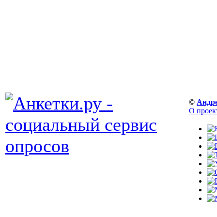
©
Андр
О проек