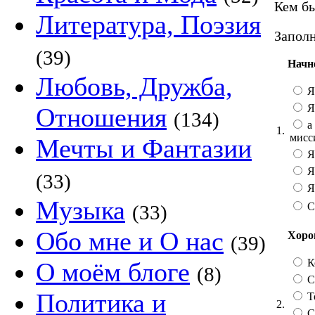
Кем бы
Литература, Поэзия
Заполн
(39)
Начн
Любовь, Дружба,
Я
Я
Отношения
(134)
а 
1.
мисс
Мечты и Фантазии
Я
Я
(33)
Я 
Музыка
С
(33)
Обо мне и О нас
Хорош
(39)
К
О моём блоге
(8)
Со
Политика и
Т
2.
С