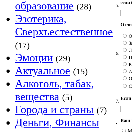
образование
если
(28)
5.
Эзотерика,
Отлич
Сверхъестественное
О
З
(17)
Ли
6.
Эмоции
(29)
П
Ка
Актуальное
(15)
А 
О
Алкоголь, табак,
С
вещества
(5)
Если
7.
Города и страны
(7)
Деньги, Финансы
Ваш 
•
М