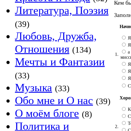
Кем бы
Литература, Поэзия
Заполн
(39)
Начн
Любовь, Дружба,
Я
Я
Отношения
(134)
а 
1.
мисс
Мечты и Фантазии
Я
Я
(33)
Я 
Музыка
С
(33)
Обо мне и О нас
Хорош
(39)
К
О моём блоге
(8)
Со
Политика и
Т
2.
С