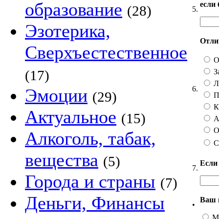
образование
если
(28)
5.
Эзотерика,
Отлич
Сверхъестественное
О
З
(17)
Ли
6.
Эмоции
(29)
П
Ка
Актуальное
(15)
А 
О
Алкоголь, табак,
С
вещества
(5)
Если
7.
Города и страны
(7)
Деньги, Финансы
Ваш 
•
М