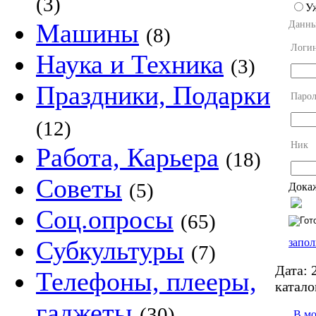
(3)
У
Машины
Данны
(8)
Логи
Наука и Техника
(3)
Праздники, Подарки
Парол
(12)
Ник
Работа, Карьера
(18)
Советы
(5)
Докаж
Соц.опросы
(65)
Субкультуры
запол
(7)
Дата:
2
Телефоны, плееры,
катало
гаджеты
(30)
В м