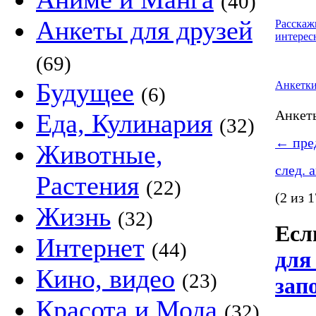
(40)
Анкеты для друзей
Расскаж
интерес
(69)
Будущее
Анкетк
(6)
Анке
Еда, Кулинария
(32)
←
пред
Животные,
след. 
Растения
(22)
(2 из 1
Жизнь
(32)
Если
Интернет
(44)
для
Кино, видео
(23)
зап
Красота и Мода
(32)