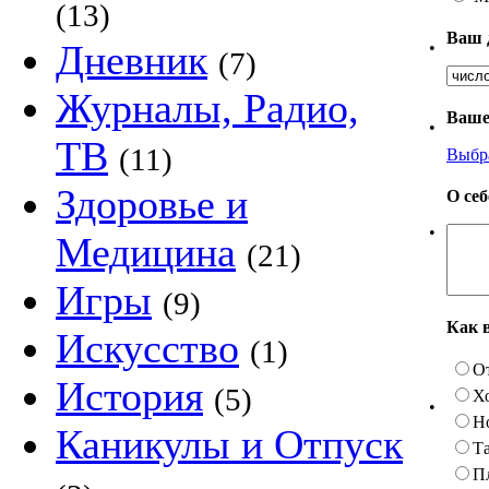
(13)
Ваш 
Дневник
•
(7)
Журналы, Радио,
Ваше
•
ТВ
(11)
Выбр
Здоровье и
О се
•
Медицина
(21)
Игры
(9)
Как 
Искусство
(1)
О
История
(5)
Х
•
Н
Каникулы и Отпуск
Та
П