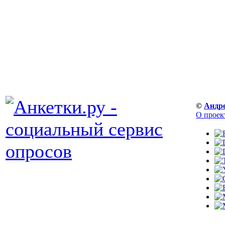
©
Андр
О проек