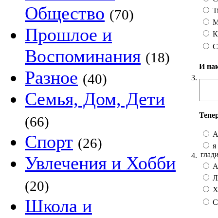
Общество
Т
(70)
М
Прошлое и
К
С
Воспоминания
(18)
И на
Разное
(40)
3.
Семья, Дом, Дети
Тепе
(66)
А
Спорт
(26)
я 
глад
4.
Увлечения и Хобби
А 
Лу
(20)
Хо
Школа и
С