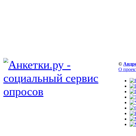
©
Андр
О проек