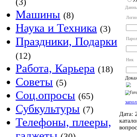
(3)
У
Данны
Машины
(8)
Логи
Наука и Техника
(3)
Праздники, Подарки
Парол
(12)
Ник
Работа, Карьера
(18)
Докаж
Советы
(5)
Соц.опросы
(65)
запол
Субкультуры
(7)
Дата:
2
Телефоны, плееры,
катало
вопро
гаджеты
(30)