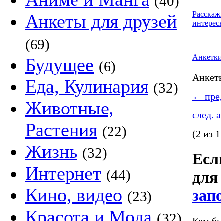
(40)
Расскаж
Анкеты для друзей
интерес
(69)
Анкетк
Будущее
(6)
Анке
Еда, Кулинария
(32)
←
пред
Животные,
след. 
Растения
(22)
(2 из 1
Жизнь
(32)
Если
Интернет
(44)
для 
Кино, видео
зап
(23)
Красота и Мода
(32)
Кем бы