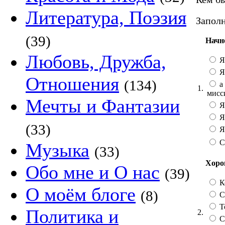
Литература, Поэзия
Заполн
(39)
Начн
Любовь, Дружба,
Я
Я
Отношения
(134)
а 
1.
мисс
Мечты и Фантазии
Я
Я
(33)
Я 
С
Музыка
(33)
Хорош
Обо мне и О нас
(39)
К
О моём блоге
(8)
Со
Т
Политика и
2.
С