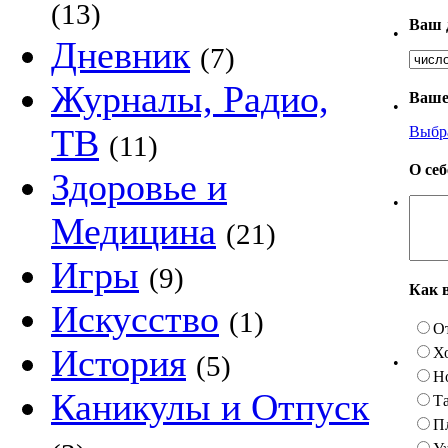
(13)
Ваш 
•
Дневник
(7)
Журналы, Радио,
Ваше
•
ТВ
Выбр
(11)
О се
Здоровье и
•
Медицина
(21)
Игры
(9)
Как 
Искусство
(1)
О
История
Х
(5)
•
Н
Каникулы и Отпуск
Та
П