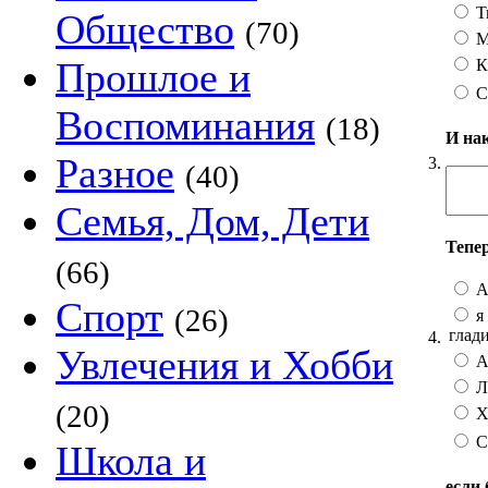
Т
Общество
(70)
М
Прошлое и
К
С
Воспоминания
(18)
И на
Разное
3.
(40)
Семья, Дом, Дети
Тепе
(66)
А
Спорт
(26)
я 
глад
4.
Увлечения и Хобби
А 
Лу
(20)
Хо
С
Школа и
если