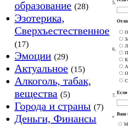
образование
5.
(28)
Эзотерика,
Отлич
Сверхъестественное
О
З
(17)
Ли
6.
Эмоции
П
(29)
Ка
Актуальное
А 
(15)
О
Алкоголь, табак,
С
вещества
(5)
Если
7.
Города и страны
(7)
Ваш 
Деньги, Финансы
•
М