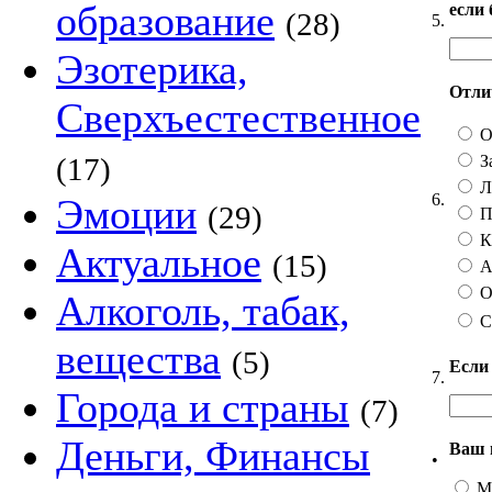
образование
если
(28)
5.
Эзотерика,
Отлич
Сверхъестественное
О
З
(17)
Ли
6.
Эмоции
(29)
П
Ка
Актуальное
(15)
А 
О
Алкоголь, табак,
С
вещества
(5)
Если
7.
Города и страны
(7)
Деньги, Финансы
Ваш 
•
М