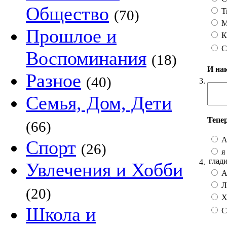
Общество
Т
(70)
М
Прошлое и
К
С
Воспоминания
(18)
И на
Разное
(40)
3.
Семья, Дом, Дети
Тепе
(66)
А
Спорт
(26)
я 
глад
4.
Увлечения и Хобби
А 
Лу
(20)
Хо
Школа и
С