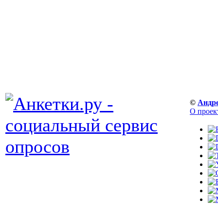
©
Андр
О проек