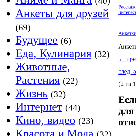
(40)
Расскаж
Анкеты для друзей
интерес
(69)
Анкетк
Будущее
(6)
Анке
Еда, Кулинария
(32)
←
пре
Животные,
след. 
Растения
(22)
(2 из 
Жизнь
(32)
Если
Интернет
(44)
для
Кино, видео
(23)
отв
Красота и Мода
(32)