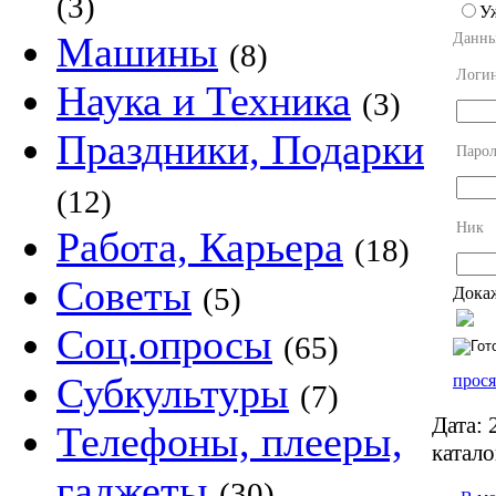
(3)
У
Машины
Данны
(8)
Логи
Наука и Техника
(3)
Праздники, Подарки
Парол
(12)
Ник
Работа, Карьера
(18)
Советы
(5)
Докаж
Соц.опросы
(65)
Субкультуры
прося
(7)
Дата:
2
Телефоны, плееры,
катало
гаджеты
(30)