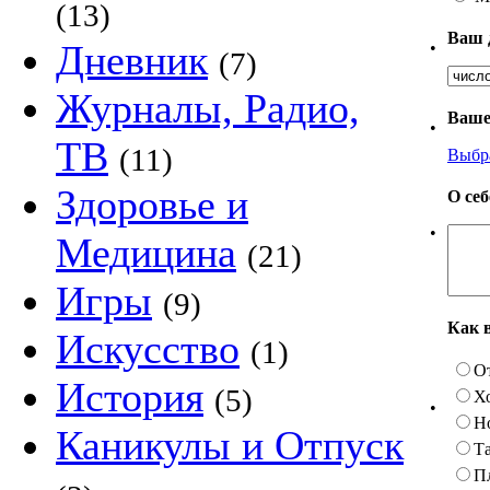
(13)
Ваш 
Дневник
•
(7)
Журналы, Радио,
Ваше
•
ТВ
(11)
Выбр
Здоровье и
О се
•
Медицина
(21)
Игры
(9)
Как 
Искусство
(1)
О
История
(5)
Х
•
Н
Каникулы и Отпуск
Та
П