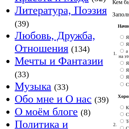
Кем бы
Литература, Поэзия
Заполн
(39)
Начн
Любовь, Дружба,
Я
Я
Отношения
(134)
а 
1.
на эт
Мечты и Фантазии
Я
Я
(33)
Я 
Музыка
С
(33)
Обо мне и О нас
Хорош
(39)
К
О моём блоге
(8)
Со
Политика и
Т
2.
С