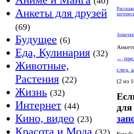
(40)
Расскаж
Анкеты для друзей
интерес
(69)
Анкетк
Будущее
(6)
Анке
Еда, Кулинария
(32)
←
пред
Животные,
след. 
Растения
(22)
(2 из 1
Жизнь
(32)
Если
Интернет
(44)
для 
Кино, видео
зап
(23)
Красота и Мода
(32)
Кем бы