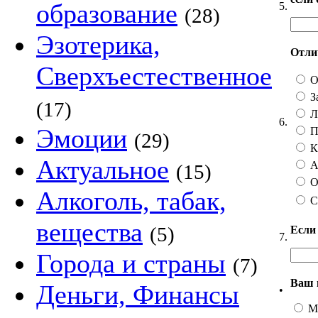
образование
5.
(28)
Эзотерика,
Отлич
Сверхъестественное
О
З
(17)
Ли
6.
Эмоции
П
(29)
Ка
Актуальное
А 
(15)
О
Алкоголь, табак,
С
вещества
(5)
Если
7.
Города и страны
(7)
Ваш 
Деньги, Финансы
•
М