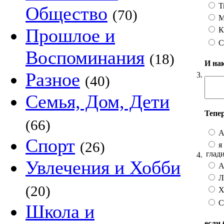
Т
Общество
(70)
М
Прошлое и
К
С
Воспоминания
(18)
И на
Разное
3.
(40)
Семья, Дом, Дети
Тепе
(66)
А
Спорт
(26)
я 
глад
4.
Увлечения и Хобби
А 
Лу
(20)
Хо
С
Школа и
если