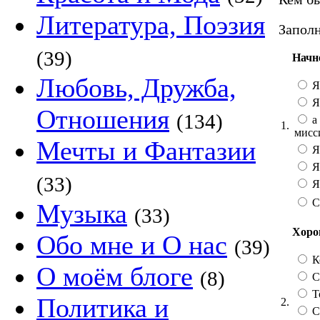
Литература, Поэзия
Заполн
(39)
Начн
Любовь, Дружба,
Я
Я
Отношения
(134)
а 
1.
мисс
Мечты и Фантазии
Я
Я
(33)
Я 
С
Музыка
(33)
Хорош
Обо мне и О нас
(39)
К
О моём блоге
(8)
Со
Т
Политика и
2.
С