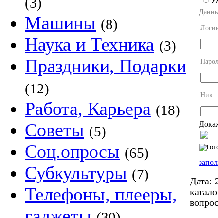
(3)
У
Данны
Машины
(8)
Логи
Наука и Техника
(3)
Праздники, Подарки
Парол
(12)
Ник
Работа, Карьера
(18)
Докаж
Советы
(5)
Соц.опросы
(65)
запол
Субкультуры
(7)
Дата:
2
Телефоны, плееры,
катало
вопро
гаджеты
(30)