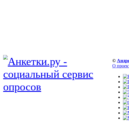
©
Андр
О проек