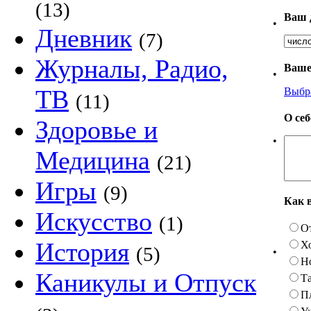
(13)
Ваш 
•
Дневник
(7)
Журналы, Радио,
Ваше
•
ТВ
Выбр
(11)
О се
Здоровье и
•
Медицина
(21)
Игры
(9)
Как 
Искусство
(1)
О
История
Х
(5)
•
Н
Каникулы и Отпуск
Та
П