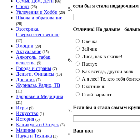
Семья, Дом, Дети
(66)
если бы я стала подарочным 
Спорт
(26)
5.
Увлечения и Хобби
(20)
Школа и образование
(28)
Эзотерика,
Отлично! Но дальше - больше. 
Сверхъестественное
(17)
Овечка
Эмоции
(29)
Зайчик
Актуальное
(15)
Лиса, как в сказке!
Алкоголь, табак,
6.
вещества
(5)
Пастух
Города и страны
(7)
Как всегда, другой волк
Деньги, Финансы
(13)
А я лес! Те, кто тебя боитс
Дневник
(7)
Журналы, Радио, ТВ
Охотник я!
(11)
Свой вариант
Здоровье и Медицина
(21)
Если бы я стала самым крупн
Игры
(9)
7.
Искусство
(1)
История
(5)
Каникулы и Отпуск
(3)
Машины
Ваш пол
(8)
•
Наука и Техника
(3)