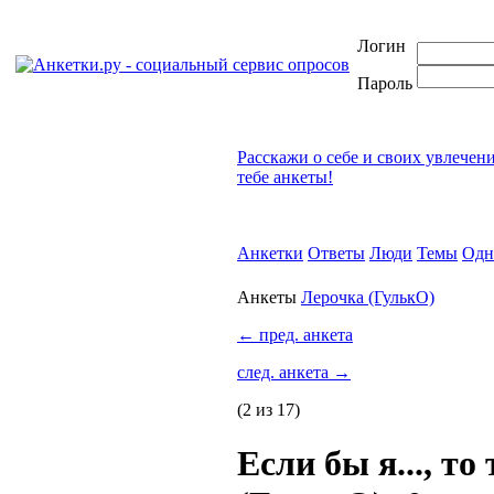
Логин
Пароль
Расскажи о себе и своих увлечен
тебе анкеты!
Анкетки
Ответы
Люди
Темы
Одн
Анкеты
Лерочка (ГулькО)
←
пред. анкета
след. анкета
→
(2 из 17)
Если бы я..., то 