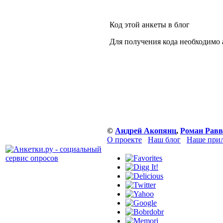
Код этой анкеты в блог
Для получения кода необходимо 
©
Андрей Акопянц
,
Роман Равв
О проекте
Наш блог
Наше прил