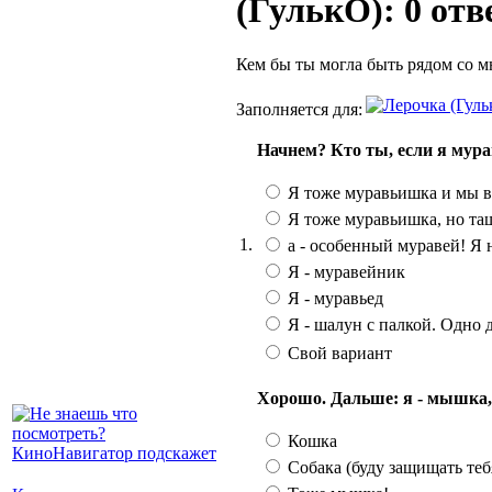
(ГулькО): 0 отв
Кем бы ты могла быть рядом со мн
Заполняется для:
Начнем? Кто ты, если я мур
Я тоже муравьишка и мы в
Я тоже муравьишка, но та
1.
а - особенный муравей! Я н
Я - муравейник
Я - муравьед
Я - шалун с палкой. Одно д
Свой вариант
Хорошо. Дальше: я - мышка, т
Кошка
Собака (буду защищать теб