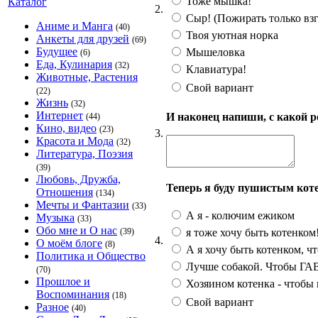
Тоже мышка!
Каталог
2.
Сыр! (Пожирать только взг
Аниме и Манга
(40)
Твоя уютная норка
Анкеты для друзей
(69)
Будущее
Мышеловка
(6)
Еда, Кулинария
(32)
Клавиатура!
Животные, Растения
Свой вариант
(22)
Жизнь
(32)
Интернет
И наконец напиши, с какой 
(44)
Кино, видео
(23)
3.
Красота и Мода
(32)
Литература, Поэзия
(39)
Любовь, Дружба,
Теперь я буду пушистым кот
Отношения
(134)
Мечты и Фантазии
(33)
А я - колючим ежиком
Музыка
(33)
Обо мне и О нас
я тоже хочу быть котенком!
(39)
4.
О моём блоге
(8)
А я хочу быть котенком, чт
Политика и Общество
Лучше собакой. Чтобы ГАВ!
(70)
Прошлое и
Хозяином котенка - чтобы и
Воспоминания
(18)
Свой вариант
Разное
(40)