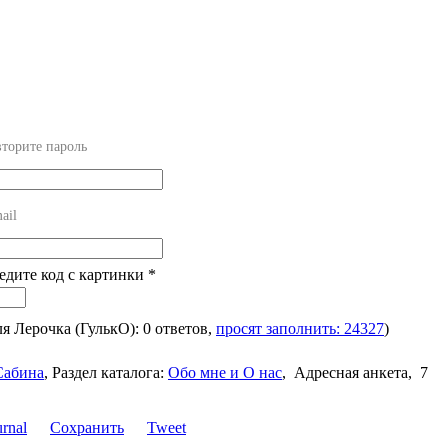
торите пароль
ail
ведите код с картинки
*
ля Лерочка (ГулькО): 0 ответов,
просят заполнить: 24327
)
Сабина
,
Раздел каталога:
Обо мне и О нас
,
Адресная анкета, 7
Сохранить
Tweet