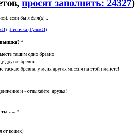
етов,
просят заполнить: 24327
)
ой, если бы я был(а)...
Лерочка (ГулькО)
авьишка?
*
месте тащим одно бревно
щу другое бревно
е таскаю бревна, у меня другая миссия на этой планете!
вижение и - отдыхайте, друзья!
ы - ...
*
я от кошек)