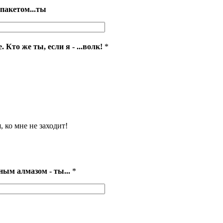
пакетом...ты
Кто же ты, если я - ...волк!
*
я, ко мне не заходит!
ым алмазом - ты...
*