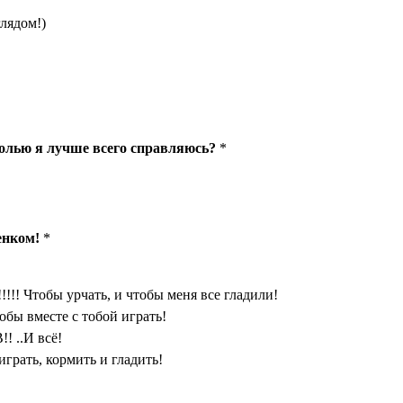
лядом!)
ролью я лучше всего справляюсь?
*
енком!
*
!!!! Чтобы урчать, и чтобы меня все гладили!
обы вместе с тобой играть!
! ..И всё!
грать, кормить и гладить!