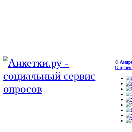
©
Андр
О проек