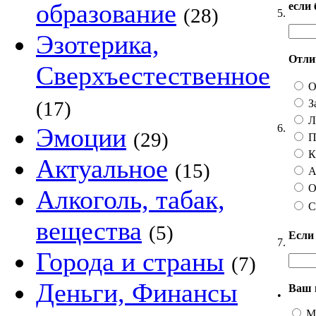
образование
если
(28)
5.
Эзотерика,
Отлич
Сверхъестественное
О
З
(17)
Ли
6.
Эмоции
(29)
П
Ка
Актуальное
(15)
А 
О
Алкоголь, табак,
С
вещества
(5)
Если
7.
Города и страны
(7)
Деньги, Финансы
Ваш 
•
М