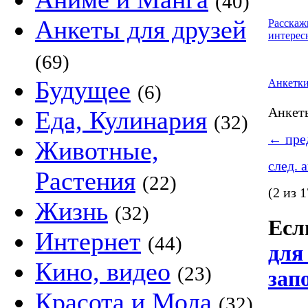
(40)
Анкеты для друзей
Расскаж
интерес
(69)
Будущее
Анкетк
(6)
Анке
Еда, Кулинария
(32)
←
пред
Животные,
след. 
Растения
(22)
(2 из 1
Жизнь
(32)
Если
Интернет
(44)
для
Кино, видео
(23)
зап
Красота и Мода
(32)