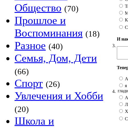
Общество
Т
(70)
М
Прошлое и
К
С
Воспоминания
(18)
И на
Разное
(40)
3.
Семья, Дом, Дети
Тепе
(66)
А
Спорт
(26)
я 
глад
4.
Увлечения и Хобби
А 
Лу
(20)
Хо
Школа и
С