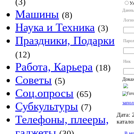
(3)
У
Машины
Данны
(8)
Логи
Наука и Техника
(3)
Праздники, Подарки
Парол
(12)
Ник
Работа, Карьера
(18)
Советы
(5)
Докаж
Соц.опросы
(65)
Субкультуры
запол
(7)
Дата:
2
Телефоны, плееры,
катало
гаджеты
(30)
В м