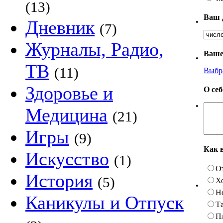
(13)
Ваш 
Дневник
•
(7)
Журналы, Радио,
Ваше
•
ТВ
(11)
Выбр
Здоровье и
О се
•
Медицина
(21)
Игры
(9)
Как 
Искусство
(1)
О
История
(5)
Х
•
Н
Каникулы и Отпуск
Та
П