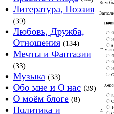
Кем бы
Литература, Поэзия
Заполн
(39)
Начн
Любовь, Дружба,
Я
Я
Отношения
(134)
а 
1.
мисс
Мечты и Фантазии
Я
Я
(33)
Я 
Музыка
С
(33)
Обо мне и О нас
Хорош
(39)
К
О моём блоге
(8)
Со
Политика и
Т
2.
С