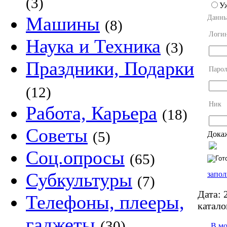
(3)
У
Машины
Данны
(8)
Логи
Наука и Техника
(3)
Праздники, Подарки
Парол
(12)
Ник
Работа, Карьера
(18)
Советы
(5)
Докаж
Соц.опросы
(65)
Субкультуры
запол
(7)
Дата:
2
Телефоны, плееры,
катало
гаджеты
(30)
В м