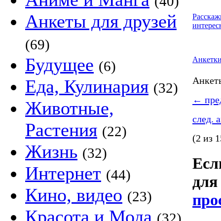
(40)
Анкеты для друзей
Расскаж
интерес
(69)
Будущее
Анкетк
(6)
Анке
Еда, Кулинария
(32)
←
пред
Животные,
след. 
Растения
(22)
(2 из 1
Жизнь
(32)
Если
Интернет
(44)
для 
Кино, видео
(23)
про
Красота и Мода
(32)