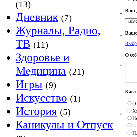
(13)
Ваш 
Дневник
•
(7)
Журналы, Радио,
Ваше
•
ТВ
(11)
Выбр
Здоровье и
О се
•
Медицина
(21)
Игры
(9)
Как 
Искусство
(1)
О
История
(5)
Х
•
Н
Каникулы и Отпуск
Та
П