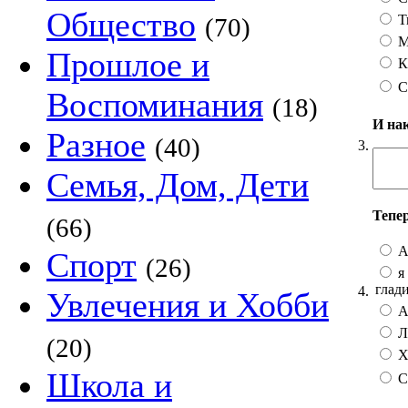
Общество
Т
(70)
М
Прошлое и
К
С
Воспоминания
(18)
И на
Разное
(40)
3.
Семья, Дом, Дети
Тепе
(66)
А
Спорт
(26)
я 
глад
4.
Увлечения и Хобби
А 
Лу
(20)
Хо
Школа и
С