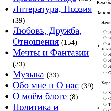
Кем бы
Литература, Поэзия
Заполн
(39)
Начн
Любовь, Дружба,
Я
Я
Отношения
(134)
а 
1.
мисс
Мечты и Фантазии
Я
Я
(33)
Я 
Музыка
С
(33)
Обо мне и О нас
Хорош
(39)
К
О моём блоге
(8)
Со
Политика и
Т
2.
С