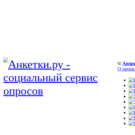
©
Андр
О проек