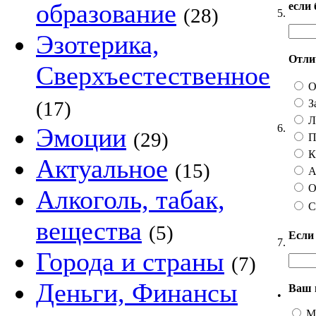
образование
если
(28)
5.
Эзотерика,
Отлич
Сверхъестественное
О
З
(17)
Ли
6.
Эмоции
(29)
П
Ка
Актуальное
(15)
А 
О
Алкоголь, табак,
С
вещества
(5)
Если
7.
Города и страны
(7)
Деньги, Финансы
Ваш 
•
М