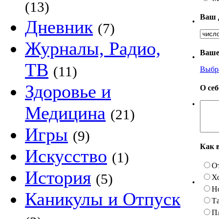
(13)
Ваш 
Дневник
•
(7)
Журналы, Радио,
Ваше
•
ТВ
(11)
Выбр
Здоровье и
О се
•
Медицина
(21)
Игры
(9)
Как 
Искусство
(1)
О
История
(5)
Х
•
Н
Каникулы и Отпуск
Та
П