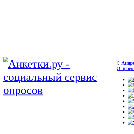
©
Андр
О проек