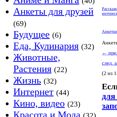
(40)
Анкеты для друзей
Расскаж
интерес
(69)
Будущее
Анкетк
(6)
Анке
Еда, Кулинария
(32)
←
пред
Животные,
след. 
Растения
(22)
(2 из 1
Жизнь
(32)
Если
Интернет
(44)
для
Кино, видео
(23)
зап
Красота и Мода
(32)