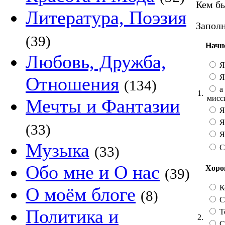
Кем бы
Литература, Поэзия
Заполн
(39)
Начн
Любовь, Дружба,
Я
Я
Отношения
(134)
а 
1.
мисс
Мечты и Фантазии
Я
Я
(33)
Я 
Музыка
С
(33)
Обо мне и О нас
Хорош
(39)
К
О моём блоге
(8)
Со
Политика и
Т
2.
С