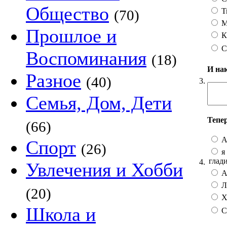
Общество
Т
(70)
М
Прошлое и
К
С
Воспоминания
(18)
И на
Разное
(40)
3.
Семья, Дом, Дети
Тепе
(66)
А
Спорт
(26)
я 
глад
4.
Увлечения и Хобби
А 
Лу
(20)
Хо
Школа и
С