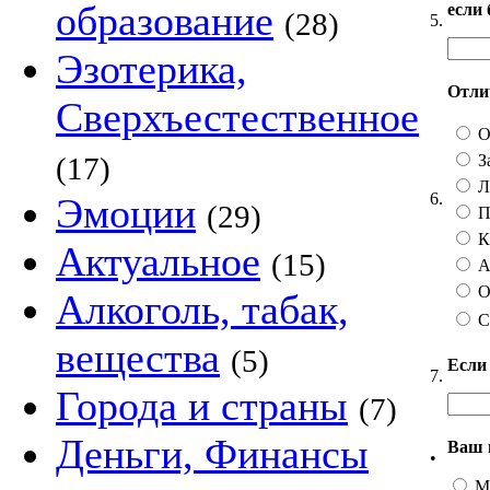
образование
если
(28)
5.
Эзотерика,
Отлич
Сверхъестественное
О
З
(17)
Ли
6.
Эмоции
(29)
П
Ка
Актуальное
(15)
А 
О
Алкоголь, табак,
С
вещества
(5)
Если
7.
Города и страны
(7)
Деньги, Финансы
Ваш 
•
М