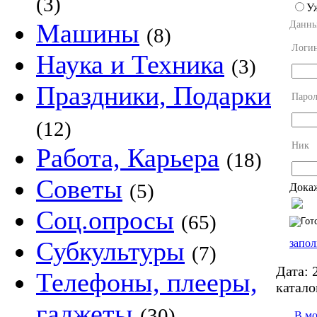
(3)
У
Машины
Данны
(8)
Логи
Наука и Техника
(3)
Праздники, Подарки
Парол
(12)
Ник
Работа, Карьера
(18)
Советы
(5)
Докаж
Соц.опросы
(65)
Субкультуры
запол
(7)
Дата:
2
Телефоны, плееры,
катало
гаджеты
(30)
В м