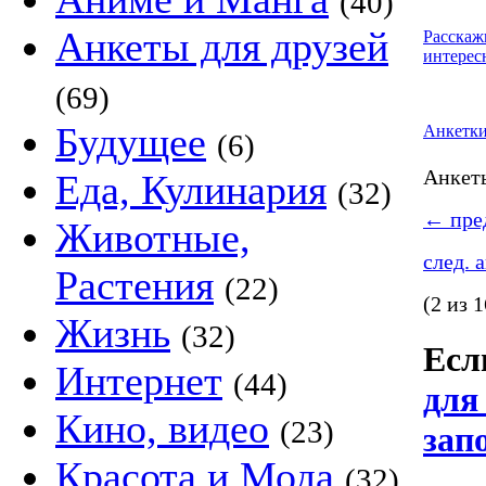
(40)
Анкеты для друзей
Расскаж
интерес
(69)
Будущее
Анкетк
(6)
Анке
Еда, Кулинария
(32)
←
пред
Животные,
след. 
Растения
(22)
(2 из 1
Жизнь
(32)
Если
Интернет
(44)
для
Кино, видео
(23)
зап
Красота и Мода
(32)