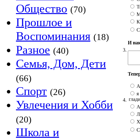
Общество
Т
(70)
М
Прошлое и
К
С
Воспоминания
(18)
И на
Разное
(40)
3.
Семья, Дом, Дети
Тепе
(66)
А
Спорт
(26)
я 
глад
4.
Увлечения и Хобби
А 
Лу
(20)
Хо
Школа и
С