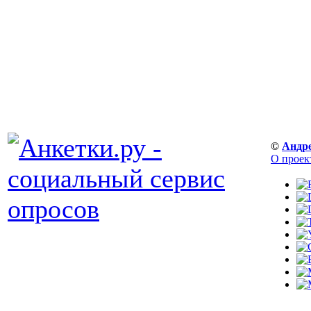
©
Андр
О проек