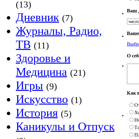
(13)
Ваш 
Дневник
•
(7)
Журналы, Радио,
Ваше
•
ТВ
(11)
Выбр
Здоровье и
О се
•
Медицина
(21)
Игры
(9)
Как 
Искусство
(1)
О
История
(5)
Х
•
Н
Каникулы и Отпуск
Та
П