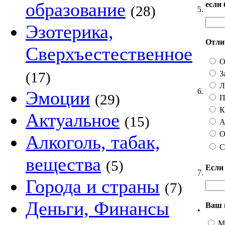
образование
если
(28)
5.
Эзотерика,
Отлич
Сверхъестественное
О
З
(17)
Ли
6.
Эмоции
(29)
П
Ка
Актуальное
(15)
А 
О
Алкоголь, табак,
С
вещества
(5)
Если
7.
Города и страны
(7)
Деньги, Финансы
Ваш 
•
М