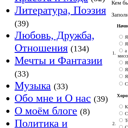
Кем бы
Литература, Поэзия
Заполн
(39)
Начн
Любовь, Дружба,
Я
Я
Отношения
(134)
а 
1.
мисс
Мечты и Фантазии
Я
Я
(33)
Я 
Музыка
С
(33)
Обо мне и О нас
Хорош
(39)
К
О моём блоге
(8)
Со
Политика и
Т
2.
С