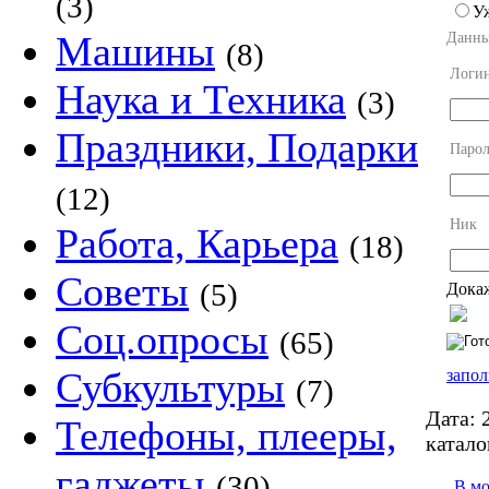
(3)
У
Машины
Данны
(8)
Логи
Наука и Техника
(3)
Праздники, Подарки
Парол
(12)
Ник
Работа, Карьера
(18)
Советы
(5)
Докаж
Соц.опросы
(65)
Субкультуры
запол
(7)
Дата:
2
Телефоны, плееры,
катало
гаджеты
(30)
В м