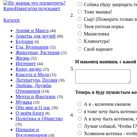
Собака (буду защищать те
Тоже мышка!
2.
Сыр! (Пожирать только в
Каталог
Твоя уютная норка
Аниме и Манга
(40)
Мышеловка
Анкеты для друзей
(69)
Клавиатура!
Будущее
(6)
Еда, Кулинария
(32)
Свой вариант
Животные, Растения
(22)
Жизнь
(32)
И наконец напиши, с какой
Интернет
(44)
3.
Кино, видео
(23)
Красота и Мода
(32)
Литература, Поэзия
(39)
Любовь, Дружба,
Отношения
(134)
Теперь я буду пушистым ко
Мечты и Фантазии
(33)
Музыка
(33)
А я - колючим ежиком
Обо мне и О нас
(39)
я тоже хочу быть котенко
О моём блоге
(8)
4.
Политика и Общество
А я хочу быть котенком, 
(70)
Лучше собакой. Чтобы ГАВ
Прошлое и
Хозяином котенка - чтобы
Воспоминания
(18)