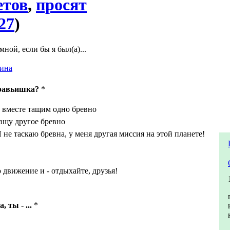
етов
,
просят
27
)
ной, если бы я был(а)...
ина
уравьишка?
*
 вместе тащим одно бревно
ащу другое бревно
 не таскаю бревна, у меня другая миссия на этой планете!
 движение и - отдыхайте, друзья!
 ты - ...
*