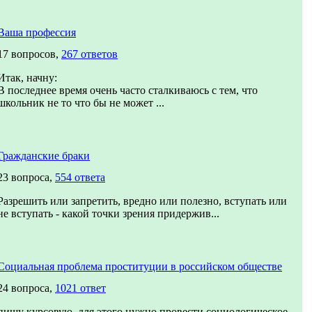
Ваша профессия
17 вопросов,
267 ответов
Итак, начну:
В последнее время очень часто сталкиваюсь с тем, что
школьник не то что бы не может ...
Гражданские браки
23 вопроса,
554 ответа
Разрешить или запретить, вредно или полезно, вступать или
не вступать - какой точки зрения придержив...
Социальная проблема проституции в российском обществе
24 вопроса,
1021 ответ
пишу курсовую, для этого нужно провести социологическое