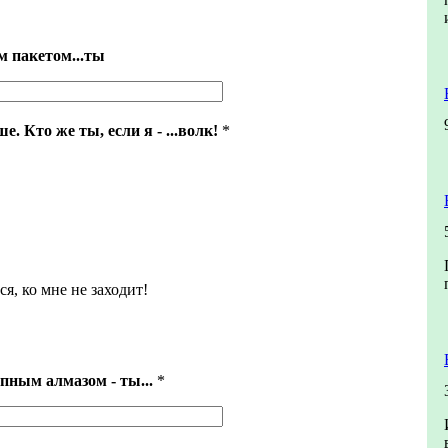
м пакетом...ты
. Кто же ты, если я - ...волк!
*
ся, ко мне не заходит!
пным алмазом - ты...
*