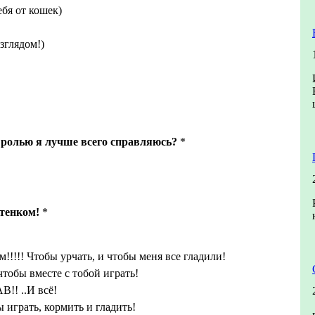
бя от кошек)
зглядом!)
 ролью я лучше всего справляюсь?
*
тенком!
*
м!!!!! Чтобы урчать, и чтобы меня все гладили!
чтобы вместе с тобой играть!
!! ..И всё!
 играть, кормить и гладить!