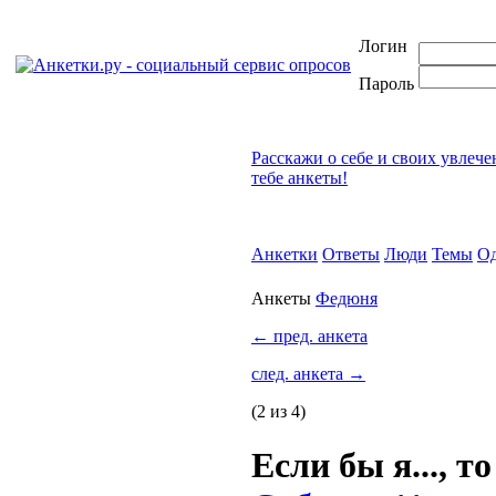
Логин
Пароль
Расскажи о себе и своих увлеч
тебе анкеты!
Анкетки
Ответы
Люди
Темы
Од
Анкеты
Федюня
←
пред. анкета
след. анкета
→
(2 из 4)
Если бы я..., то