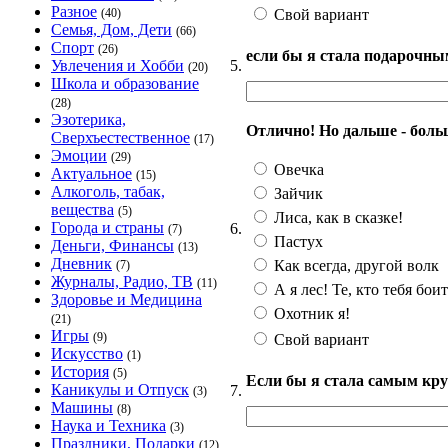
Разное
Свой вариант
(40)
Семья, Дом, Дети
(66)
Спорт
(26)
если бы я стала подарочны
5.
Увлечения и Хобби
(20)
Школа и образование
(28)
Эзотерика,
Отлично! Но дальше - больше
Сверхъестественное
(17)
Эмоции
(29)
Овечка
Актуальное
(15)
Алкоголь, табак,
Зайчик
вещества
(5)
Лиса, как в сказке!
Города и страны
6.
(7)
Пастух
Деньги, Финансы
(13)
Дневник
Как всегда, другой волк
(7)
Журналы, Радио, ТВ
(11)
А я лес! Те, кто тебя боит
Здоровье и Медицина
Охотник я!
(21)
Игры
(9)
Свой вариант
Искусство
(1)
История
(5)
Если бы я стала самым кру
Каникулы и Отпуск
7.
(3)
Машины
(8)
Наука и Техника
(3)
Праздники, Подарки
(12)