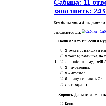
Сабина: 11 отв
заполнить: 243
Кем бы ты могла быть рядом со м
Саб
Заполняется для:
Начнем? Кто ты, если я м
Я тоже муравьишка и мы
Я тоже муравьишка, но т
1.
а - особенный муравей! Я
Я - муравейник
Я - муравьед
Я - шалун с палкой. Одно
Свой вариант
Хорошо. Дальше: я - мышка,
Кошка