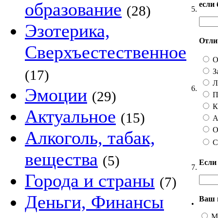
образование
если
(28)
5.
Эзотерика,
Отлич
Сверхъестественное
О
З
(17)
Ли
6.
Эмоции
(29)
П
Ка
Актуальное
(15)
А 
О
Алкоголь, табак,
С
вещества
(5)
Если
7.
Города и страны
(7)
Деньги, Финансы
Ваш 
•
М