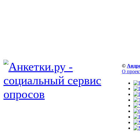
©
Андр
О проек