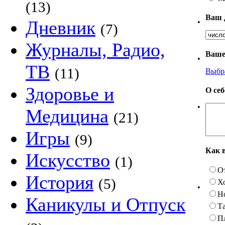
(13)
Ваш 
Дневник
•
(7)
Журналы, Радио,
Ваше
•
ТВ
(11)
Выбр
Здоровье и
О се
•
Медицина
(21)
Игры
(9)
Как 
Искусство
(1)
О
История
(5)
Х
•
Н
Каникулы и Отпуск
Та
П