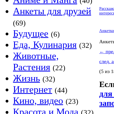
(40)
Анкеты для друзей
Расскаж
интерес
(69)
Будущее
Анкетк
(6)
Анке
Еда, Кулинария
(32)
←
пред
Животные,
след. 
Растения
(22)
(5 из 1
Жизнь
(32)
Если
Интернет
(44)
для
Кино, видео
(23)
зап
Красота и Мода
(32)