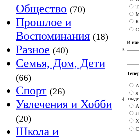
Общество
Т
(70)
М
Прошлое и
К
С
Воспоминания
(18)
И на
Разное
(40)
3.
Семья, Дом, Дети
Тепе
(66)
А
Спорт
(26)
я 
глад
4.
Увлечения и Хобби
А 
Лу
(20)
Хо
Школа и
С