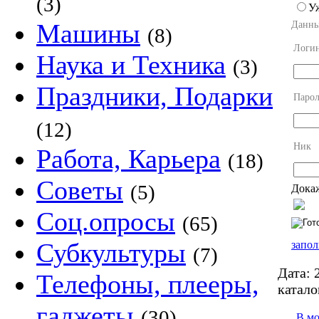
(3)
У
Машины
Данны
(8)
Логи
Наука и Техника
(3)
Праздники, Подарки
Парол
(12)
Ник
Работа, Карьера
(18)
Советы
(5)
Докаж
Соц.опросы
(65)
Субкультуры
запол
(7)
Дата:
2
Телефоны, плееры,
катало
гаджеты
(30)
В м