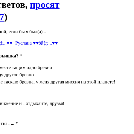
тветов,
просят
7
)
й, если бы я был(а)...
Руслана ♥♥愛は...♥♥
авьишка?
*
месте тащим одно бревно
у другое бревно
е таскаю бревна, у меня другая миссия на этой планете!
вижение и - отдыхайте, друзья!
ы - ...
*