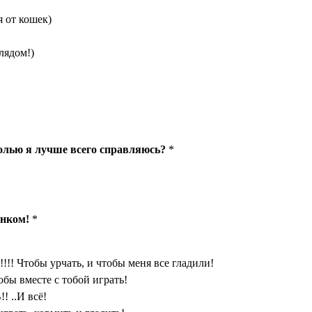
я от кошек)
лядом!)
олью я лучше всего справляюсь?
*
енком!
*
!!!! Чтобы урчать, и чтобы меня все гладили!
обы вместе с тобой играть!
! ..И всё!