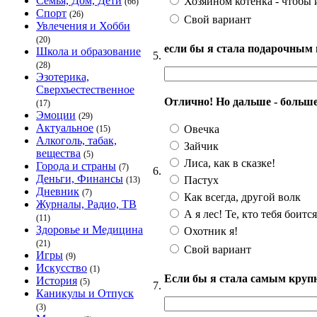
Семья, Дом, Дети
Хозяином котенка - чтобы и
(66)
Спорт
(26)
Свой вариант
Увлечения и Хобби
(20)
если бы я стала подарочным 
Школа и образование
5.
(28)
Эзотерика,
Сверхъестественное
Отлично! Но дальше - больше. 
(17)
Эмоции
(29)
Актуальное
Овечка
(15)
Алкоголь, табак,
Зайчик
вещества
(5)
Лиса, как в сказке!
Города и страны
(7)
6.
Деньги, Финансы
Пастух
(13)
Дневник
(7)
Как всегда, другой волк
Журналы, Радио, ТВ
А я лес! Те, кто тебя боится
(11)
Здоровье и Медицина
Охотник я!
(21)
Свой вариант
Игры
(9)
Искусство
(1)
Если бы я стала самым крупн
История
(5)
7.
Каникулы и Отпуск
(3)