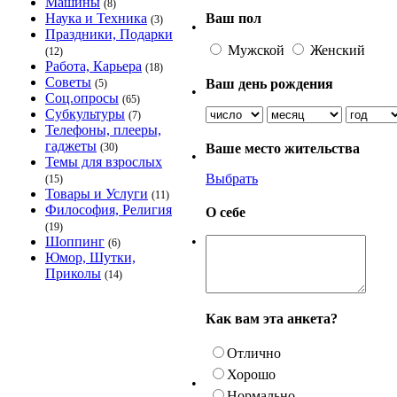
Машины
(8)
Ваш пол
Наука и Техника
(3)
•
Праздники, Подарки
Мужской
Женский
(12)
Работа, Карьера
(18)
Советы
Ваш день рождения
(5)
•
Соц.опросы
(65)
Субкультуры
(7)
Телефоны, плееры,
гаджеты
Ваше место жительства
(30)
•
Темы для взрослых
Выбрать
(15)
Товары и Услуги
(11)
Философия, Религия
О себе
(19)
•
Шоппинг
(6)
Юмор, Шутки,
Приколы
(14)
Как вам эта анкета?
Отлично
Хорошо
•
Нормально