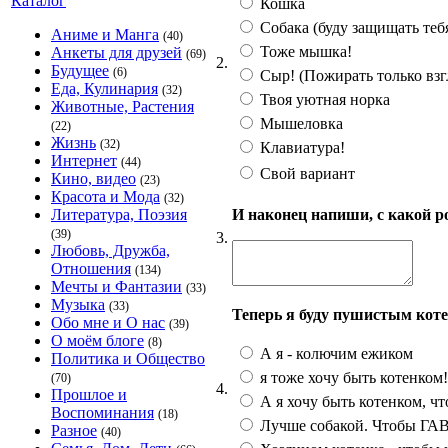
Каталог
Кошка
Собака (буду защищать теб
Аниме и Манга
(40)
Тоже мышка!
Анкеты для друзей
(69)
2.
Будущее
(6)
Сыр! (Пожирать только взг
Еда, Кулинария
(32)
Твоя уютная норка
Животные, Растения
Мышеловка
(22)
Жизнь
(32)
Клавиатура!
Интернет
(44)
Свой вариант
Кино, видео
(23)
Красота и Мода
(32)
И наконец напиши, с какой р
Литература, Поэзия
(39)
3.
Любовь, Дружба,
Отношения
(134)
Мечты и Фантазии
(33)
Музыка
(33)
Теперь я буду пушистым кот
Обо мне и О нас
(39)
О моём блоге
(8)
А я - колючим ежиком
Политика и Общество
я тоже хочу быть котенком!
(70)
4.
Прошлое и
А я хочу быть котенком, чт
Воспоминания
(18)
Лучше собакой. Чтобы ГАВ!
Разное
(40)