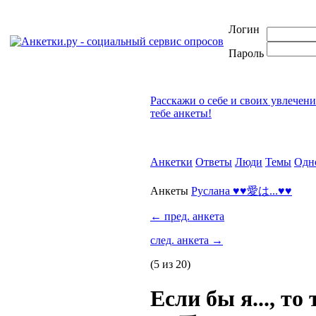
Логин
Пароль
Расскажи о себе и своих увлечен
тебе анкеты!
Анкетки
Ответы
Люди
Темы
Одн
Анкеты
Руслана ♥♥愛は...♥♥
←
пред. анкета
след. анкета
→
(5 из 20)
Если бы я..., то 