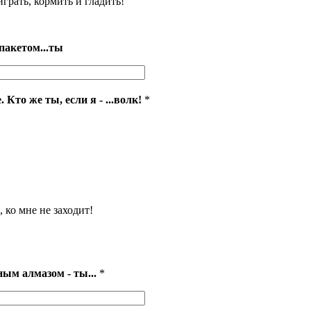
грать, кормить и гладить!
пакетом...ты
Кто же ты, если я - ...волк!
*
, ко мне не заходит!
ым алмазом - ты...
*