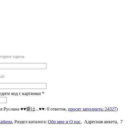
торите пароль
ail
едите код с картинки
*
ля Руслана ♥♥愛は...♥♥: 0 ответов,
просят заполнить: 24327
)
абина
,
Раздел каталога:
Обо мне и О нас
,
Адресная анкета, 7