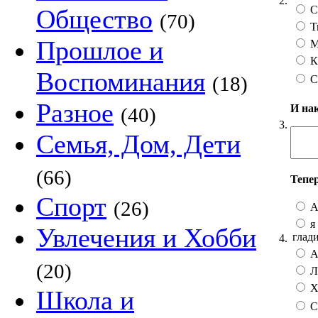
2.
С
Общество
(70)
Т
Прошлое и
М
К
Воспоминания
(18)
С
Разное
И на
(40)
3.
Семья, Дом, Дети
(66)
Тепе
Спорт
(26)
А
я 
Увлечения и Хобби
глад
4.
А 
(20)
Лу
Хо
Школа и
С