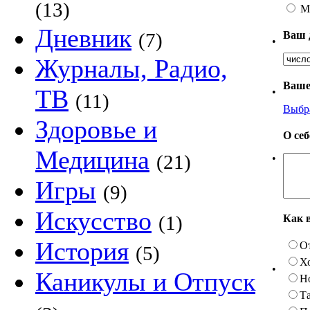
(13)
М
Дневник
Ваш 
(7)
•
Журналы, Радио,
Ваше
ТВ
•
(11)
Выбр
Здоровье и
О се
Медицина
(21)
•
Игры
(9)
Искусство
(1)
Как 
История
О
(5)
Х
•
Каникулы и Отпуск
Н
Та