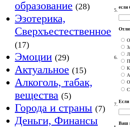
образование
(28)
если
5.
Эзотерика,
Сверхъестественное
Отлич
О
(17)
З
Эмоции
Ли
(29)
6.
П
Актуальное
Ка
(15)
А 
Алкоголь, табак,
О
С
вещества
(5)
Если
Города и страны
7.
(7)
Деньги, Финансы
Ваш 
•