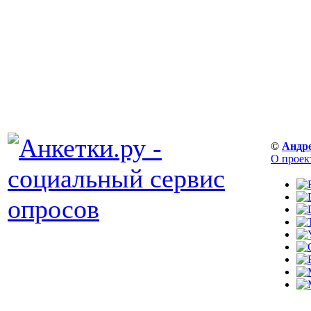
©
Андр
О проек