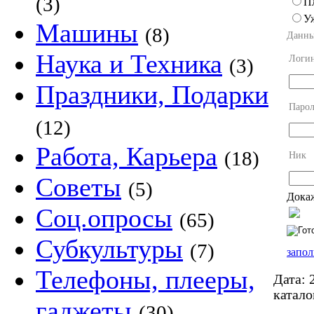
(3)
П
У
Машины
(8)
Данны
Наука и Техника
Логи
(3)
Праздники, Подарки
Парол
(12)
Работа, Карьера
(18)
Ник
Советы
(5)
Докаж
Соц.опросы
(65)
Субкультуры
(7)
запол
Телефоны, плееры,
Дата:
2
катало
гаджеты
(30)