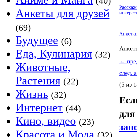
(40)
Расскаж
Анкеты для друзей
интерес
(69)
Анкетк
Будущее
(6)
Анке
Еда, Кулинария
(32)
←
пред
Животные,
след. 
Растения
(22)
(5 из 1
Жизнь
(32)
Если
Интернет
(44)
для 
Кино, видео
(23)
зап
Красота и Мода
(32)