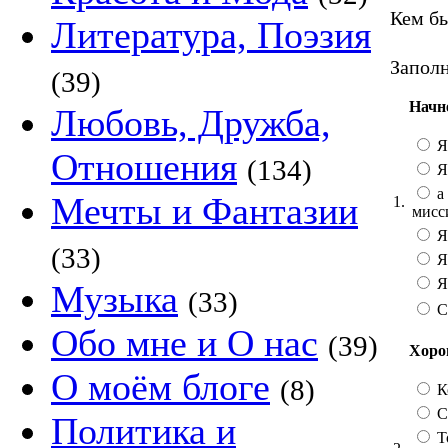
Кем бы
Литература, Поэзия
Заполн
(39)
Начн
Любовь, Дружба,
Я
Отношения
(134)
Я
а 
Мечты и Фантазии
1.
мисс
Я
(33)
Я
Я 
Музыка
(33)
С
Обо мне и О нас
(39)
Хорош
О моём блоге
(8)
К
Со
Политика и
Т