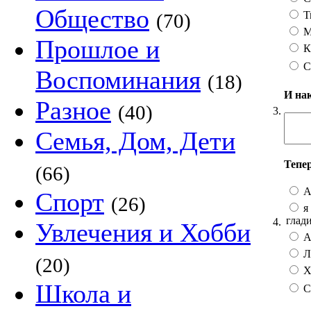
Общество
Т
(70)
М
Прошлое и
К
С
Воспоминания
(18)
И на
Разное
(40)
3.
Семья, Дом, Дети
Тепе
(66)
А
Спорт
(26)
я 
глад
4.
Увлечения и Хобби
А 
Лу
(20)
Хо
Школа и
С