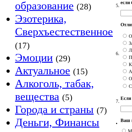
образование
если
(28)
5.
Эзотерика,
Отлич
Сверхъестественное
О
З
(17)
Ли
6.
Эмоции
(29)
П
Ка
Актуальное
(15)
А 
О
Алкоголь, табак,
С
вещества
(5)
Если
7.
Города и страны
(7)
Деньги, Финансы
Ваш 
•
М