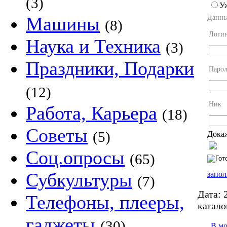
(3)
У
Машины
Данны
(8)
Логи
Наука и Техника
(3)
Праздники, Подарки
Парол
(12)
Ник
Работа, Карьера
(18)
Советы
(5)
Докаж
Соц.опросы
(65)
Субкультуры
запол
(7)
Дата:
2
Телефоны, плееры,
катало
гаджеты
(30)
В м