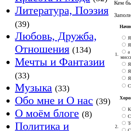
Кем бы
Литература, Поэзия
Заполн
(39)
Начн
Любовь, Дружба,
Я
Я
Отношения
(134)
а 
1.
мисс
Мечты и Фантазии
Я
Я
(33)
Я 
Музыка
С
(33)
Обо мне и О нас
Хорош
(39)
К
О моём блоге
(8)
Со
Политика и
Т
2.
С