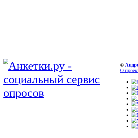
©
Андр
О проек