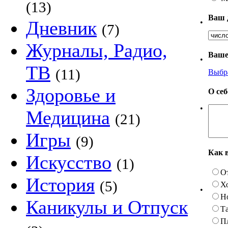
(13)
Ваш 
Дневник
•
(7)
Журналы, Радио,
Ваше
•
ТВ
(11)
Выбр
Здоровье и
О се
•
Медицина
(21)
Игры
(9)
Как 
Искусство
(1)
О
История
(5)
Х
•
Н
Каникулы и Отпуск
Та
П