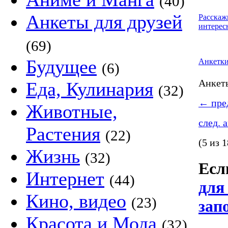
(40)
Анкеты для друзей
Расскаж
интерес
(69)
Будущее
Анкетк
(6)
Анке
Еда, Кулинария
(32)
←
пред
Животные,
след. 
Растения
(22)
(5 из 1
Жизнь
(32)
Если
Интернет
(44)
для
Кино, видео
(23)
зап
Красота и Мода
(32)